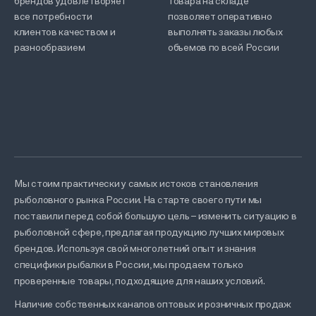
брендов удовлетворяет
товара на складе
все потребности
позволяет оперативно
клиентов качеством и
выполнять заказы любых
разнообразием
объемов по всей России
Мы стоим практически у самых истоков становления
рыболовного рынка России. На старте своего пути мы
поставили перед собой большую цель – изменить ситуацию в
рыболовной сфере, предлагая продукцию лучших мировых
брендов. Используя свой многолетний опыт и знания
специфики рыбалки в России, мы продаем только
проверенные товары, подходящие для наших условий.
Наличие собственных каналов оптовых и розничных продаж