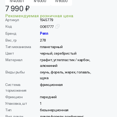
IV 4000T
IV 6000
IV 8000
7 990 ₽
Рекомендуемая розничная цена
Артикул
1545779
Код
0061777
Бренд
Penn
Вес, гр
278
Тип механизма
планетарный
Цвет
черный, серебристый
Материал
графит, углепластик / карбон,
алюминий
Виды рыбы
окунь, форель, жерех, голавль,
щука
Система
фрикционная
торможения
Фрикцион
передний
Упаковка, шт
1
Тип
безынерционная
Вид ловли
ловля форели, рокфишинг,