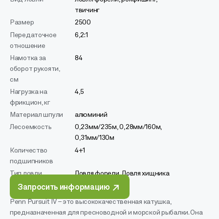
твичинг
Размер
2500
Передаточное
6,2:1
отношение
Намотка за
84
оборот рукояти,
см
Нагрузка на
4,5
фрикцион, кг
Материал шпули
алюминий
Лесоемкость
0,23мм/235м, 0,28мм/160м,
0,31мм/130м
Количество
4+1
подшипников
Тип ловли
Ловля форели, Ловля хищника
Запросить информацию
Penn Pursuit IV – это высококачественная катушка,
предназначенная для пресноводной и морской рыбалки. Она