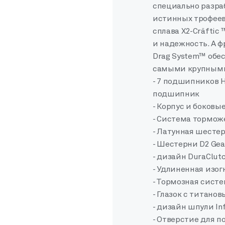
специально разра
истинных трофеев
сплава X2-Cräftic
и надежность. А ф
Drag System™ обе
самыми крупными
- 7 подшипников 
подшипник
- Корпус и боковые
- Система торможе
- Латунная шестер
- Шестерни D2 Gea
- дизайн DuraClut
- Удлиненная изог
- Тормозная систем
- Глазок с титано
- дизайн шпули Infi
- Отверстие для п