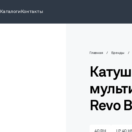
и
Каталоги
Контакты
Главная
Бренды
Катуш
мульт
Revo B
40 RH
LP 40 H