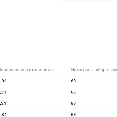
Передаточное отношение
Намотка за оборот ру
,8:1
68
,3:1
86
,3:1
86
,8:1
68