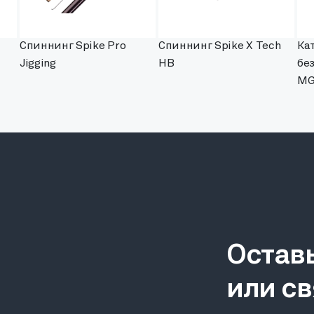
Спиннинг Spike Pro
Спиннинг Spike X Tech
Ка
Jigging
HB
бе
MG
Остав
или св