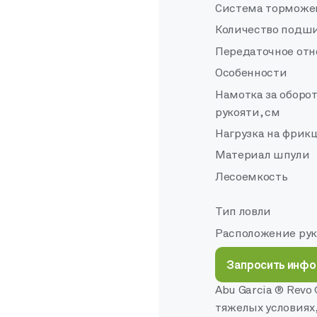
Система торможе
Количество подш
Передаточное от
Особенности
Намотка за оборо
рукояти, см
Нагрузка на фрикц
Материал шпули
Лесоемкость
Тип ловли
Расположение ру
Запросить инф
Abu Garcia ® Revo
тяжелых условиях