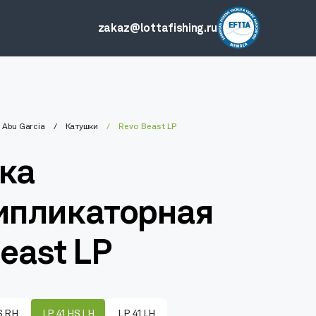
zakaz@lottafishing.ru
Abu Garcia
Катушки
Revo Beast LP
ка
ипликаторная
east LP
S RH
LP 41 HS LH
LP 41 LH