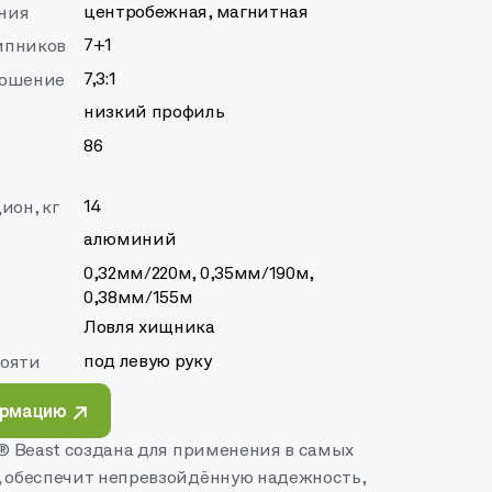
центробежная, магнитная
ния
7+1
ипников
7,3:1
ношение
низкий профиль
86
т
14
ион, кг
алюминий
0,32мм/220м, 0,35мм/190м,
0,38мм/155м
Ловля хищника
под левую руку
кояти
ормацию
 ® Beast создана для применения в самых
, обеспечит непревзойдённую надежность,