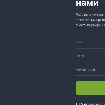
нами
Работая с компание
в том, что мы пре
снасти по умерен
Я прочитал
По