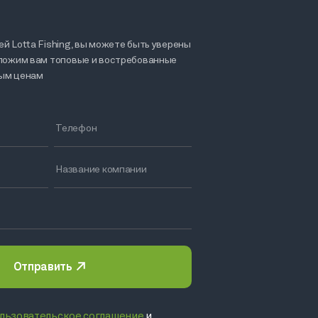
й Lotta Fishing, вы можете быть уверены
дложим вам топовые и востребованные
ным ценам
Отправить
льзовательское соглашение
и