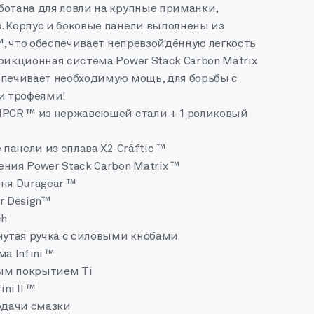
ботана для ловли на крупные приманки,
. Корпус и боковые панели выполнены из
 ™, что обеспечивает непревзойдённую легкость
рикционная система Power Stack Carbon Matrix
спечивает необходимую мощь, для борьбы с
 трофеями!
HPCR ™ из нержавеющей стали + 1 роликовый
 панели из сплава X2-Cräftic ™
ния Power Stack Carbon Matrix ™
ня Duragear ™
r Design™
ch
нутая ручка с силовыми кнобами
а Infini ™
вым покрытием Ti
ni II ™
одачи смазки