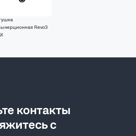
тушка
зынерционная Revo3
X
ьте контакты
яжитесь с