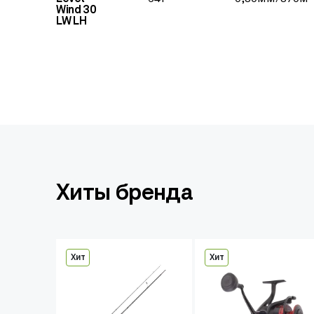
Wind 30
LW LH
Хиты бренда
Хит
Хит