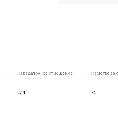
Передаточное отношение
Намотка за 
5,1:1
74