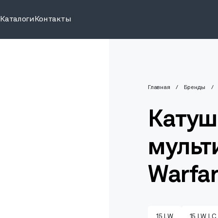
и
Каталоги
Контакты
Главная
Бренды
Катуш
мульт
Warfar
15 LW
15 LW LC