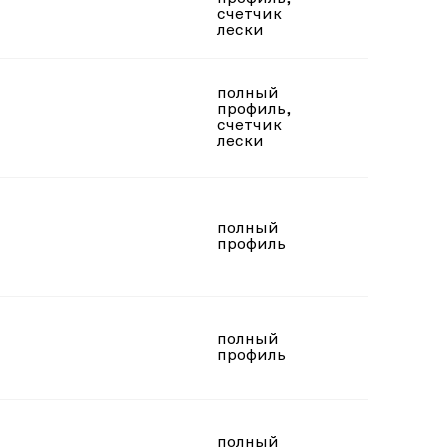
под пр
счетчик
лески
полный
профиль,
под ле
счетчик
лески
полный
под ле
профиль
полный
под пр
профиль
полный