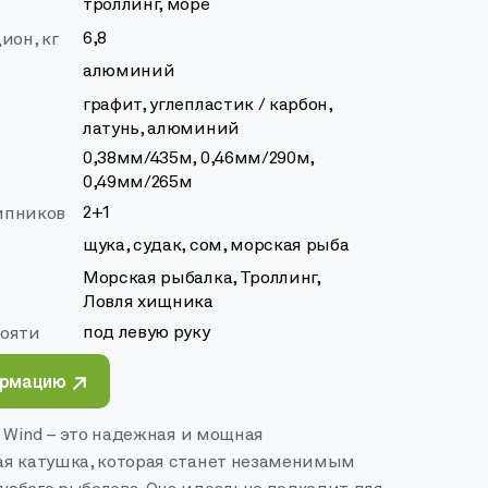
троллинг, море
6,8
ион, кг
алюминий
графит, углепластик / карбон,
латунь, алюминий
0,38мм/435м, 0,46мм/290м,
0,49мм/265м
2+1
ипников
щука, судак, сом, морская рыба
Морская рыбалка, Троллинг,
Ловля хищника
под левую руку
кояти
ормацию
l Wind – это надежная и мощная
я катушка, которая станет незаменимым