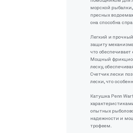
помощником для л
морской рыбалки,
пресных водоемах
она способна спр
Легкий и прочный
защиту механизма
что обеспечивает 
Мощный фрикцион 
леску, обеспечив
Счетчик лески по
лески, что особен
Катушка Penn War
характеристиками
опытных рыболовов
надежности и мощ
трофеем.