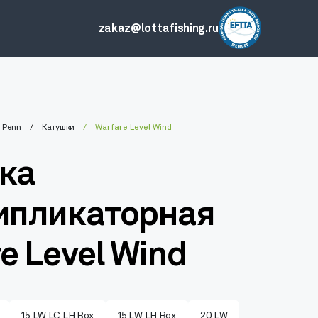
zakaz@lottafishing.ru
Penn
Катушки
Warfare Level Wind
ка
ипликаторная
e Level Wind
15 LW LC LH Box
15 LW LH Box
20 LW