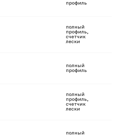
под пр
профиль
полный
профиль,
под ле
счетчик
лески
полный
под ле
профиль
полный
профиль,
под ле
счетчик
лески
полный
под ле