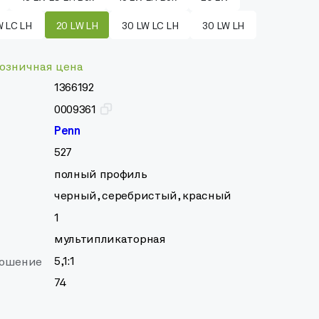
W LC LH
20 LW LH
30 LW LC LH
30 LW LH
озничная цена
1366192
0009361
Penn
527
полный профиль
черный, серебристый, красный
1
мультипликаторная
5,1:1
ношение
74
т