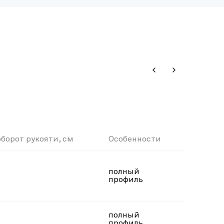
оборот рукояти, см
Особенности
Распо
полный
под пр
профиль
полный
профиль,