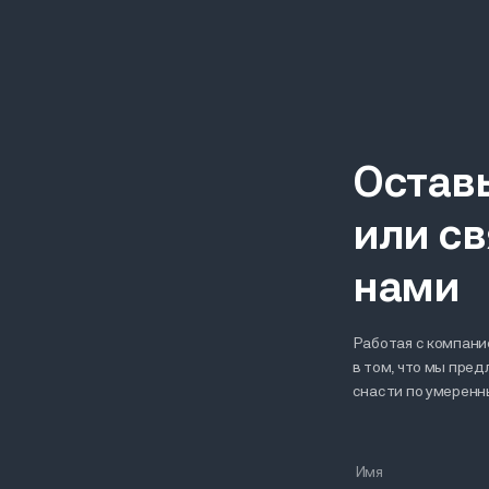
Остав
или св
нами
Работая с компание
в том, что мы пре
снасти по умерен