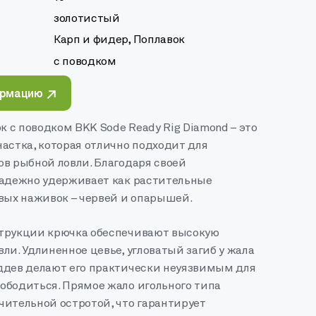
золотистый
Карп и фидер, Поплавок
с поводком
ормацию
 с поводком BKK Sode Ready Rig Diamond – это
астка, которая отлично подходит для
ов рыбной ловли. Благодаря своей
надежно удерживает как растительные
ивых наживок – червей и опарышей.
трукции крючка обеспечивают высокую
ли. Удлиненное цевье, угловатый загиб у жала
ддев делают его практически неуязвимым для
ободиться. Прямое жало игольного типа
чительной остротой, что гарантирует