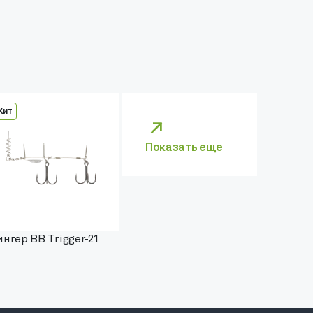
Хит
Показать еще
нгер BB Trigger-21