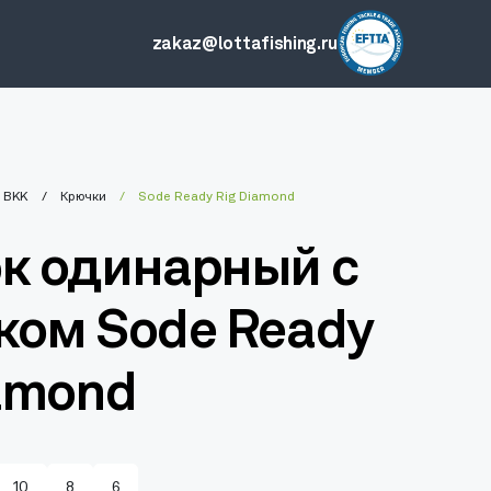
zakaz@lottafishing.ru
BKK
Крючки
Sode Ready Rig Diamond
к одинарный с
ком Sode Ready
iamond
10
8
6