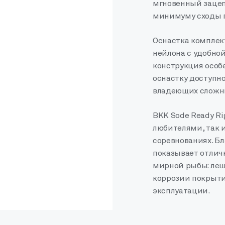
мгновенный зацеп
минимуму сходы 
Оснастка комплек
нейлона с удобной
конструкция особе
оснастку доступн
владеющих сложн
BKK Sode Ready R
любителями, так 
соревнованиях. Б
показывает отлич
мирной рыбы: леща
коррозии покрыти
эксплуатации.