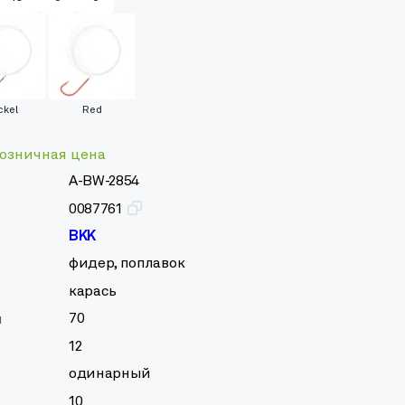
ckel
Red
озничная цена
A-BW-2854
0087761
BKK
фидер, поплавок
карась
70
м
12
одинарный
10