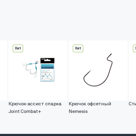
Хит
Хит
Крючок-ассист спарка
Крючок офсетный
Сти
Joint Combat+
Nemesis