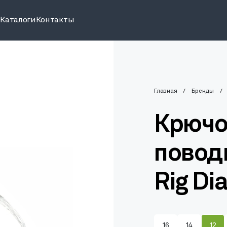
и
Каталоги
Контакты
Главная
Бренды
Крючо
повод
Rig D
16
14
12