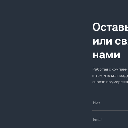
Остав
или св
нами
Работая с компание
в том, что мы пре
снасти по умерен