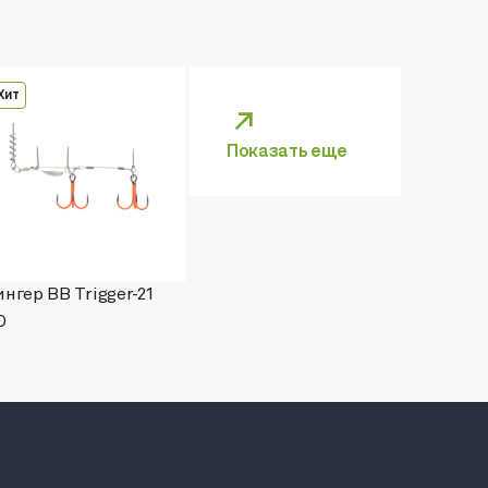
Хит
Показать еще
нгер BB Trigger-21
O