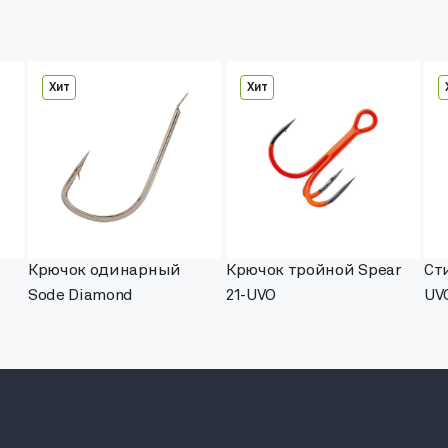
Хит
Хит
Крючок одинарный
Крючок тройной Spear
Сти
Sode Diamond
21-UVO
UV