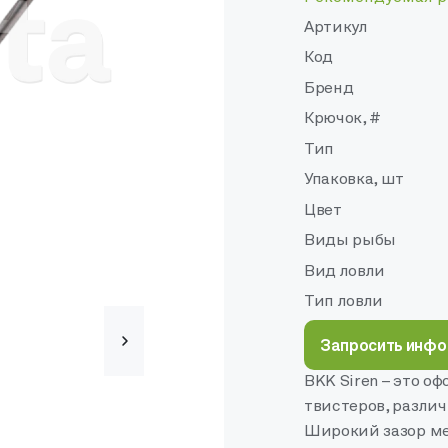
Артикул
Код
Бренд
Крючок, #
Тип
Упаковка, шт
Цвет
Виды рыбы
Вид ловли
Тип ловли
Запросить инф
BKK Siren – это о
твистеров, разли
Широкий зазор ме