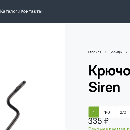
и
Каталоги
Контакты
Главная
Бренды
Крючо
Siren
1
1/0
2/0
335 ₽
Рекомендуемая р