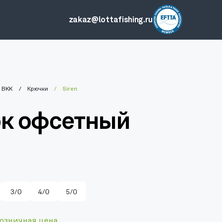
zakaz@lottafishing.ru
BKK
Крючки
Siren
к офсетный
3/0
4/0
5/0
озничная цена