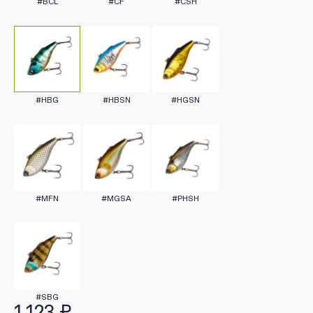
#BCL
#CF
#CSH
#HBG
#HBSN
#HGSN
#MFN
#MGSA
#PHSH
#SBG