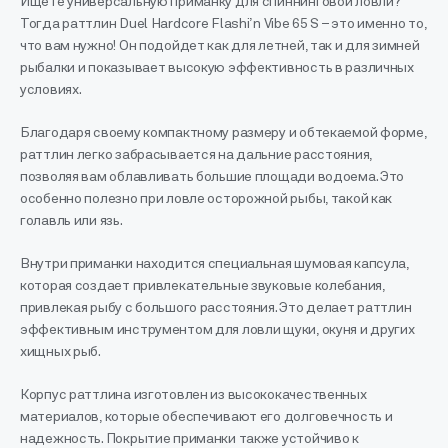
Ищете универсальную приманку для спиннинговой ловли?
Тогда раттлин Duel Hardcore Flashi’n Vibe 65 S – это именно то,
что вам нужно! Он подойдет как для летней, так и для зимней
рыбалки и показывает высокую эффективность в различных
условиях.
Благодаря своему компактному размеру и обтекаемой форме,
раттлин легко забрасывается на дальние расстояния,
позволяя вам облавливать большие площади водоема. Это
особенно полезно при ловле осторожной рыбы, такой как
голавль или язь.
Внутри приманки находится специальная шумовая капсула,
которая создает привлекательные звуковые колебания,
привлекая рыбу с большого расстояния. Это делает раттлин
эффективным инструментом для ловли щуки, окуня и других
хищных рыб.
Корпус раттлина изготовлен из высококачественных
материалов, которые обеспечивают его долговечность и
надежность. Покрытие приманки также устойчиво к