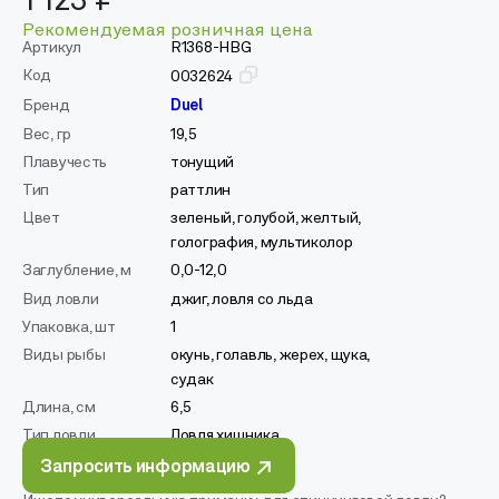
1 123 ₽
Рекомендуемая розничная цена
Артикул
R1368-HBG
Код
0032624
Бренд
Duel
Вес, гр
19,5
Плавучесть
тонущий
Тип
раттлин
Цвет
зеленый, голубой, желтый,
голография, мультиколор
Заглубление, м
0,0-12,0
Вид ловли
джиг, ловля со льда
Упаковка, шт
1
Виды рыбы
окунь, голавль, жерех, щука,
судак
Длина, см
6,5
Тип ловли
Ловля хищника
Запросить информацию