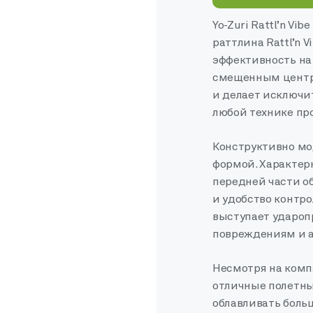
Yo-Zuri Rattl’n Vi
раттлина Rattl’n 
эффективность на
смещенным центро
и делает исключи
любой технике пр
Конструктивно мо
формой. Характерн
передней части о
и удобство контр
выступает удароп
повреждениям и 
Несмотря на ком
отличные полетны
облавливать боль