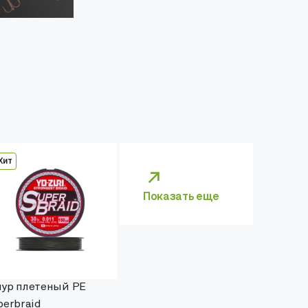
Хит
Показать еще
ур плетеный PE
perbraid