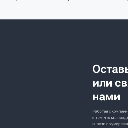
Остав
или св
нами
Работая с компание
в том, что мы пре
снасти по умерен