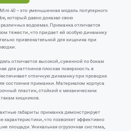
be Mini 40 – это уменьшенная модель популярного
Vibe, который давно доказал свою
 различных водоемах. Приманка отличается
м тяжести, что придает ей особую динамику
тельно привлекательной для хищника при
оводки.
дель отличается высокой, суженной по бокам
ая для раттлинов плоская поверхность в
беспечивает отличную динамику при проводке
оля состояния приманки. Материалом корпуса
рочный пластик, стойкий к механическим
атакам хищников.
пактные габариты приманка демонстрирует
е характеристики, что позволяет эффективно
шие площади. Уникальная огрузочная система,