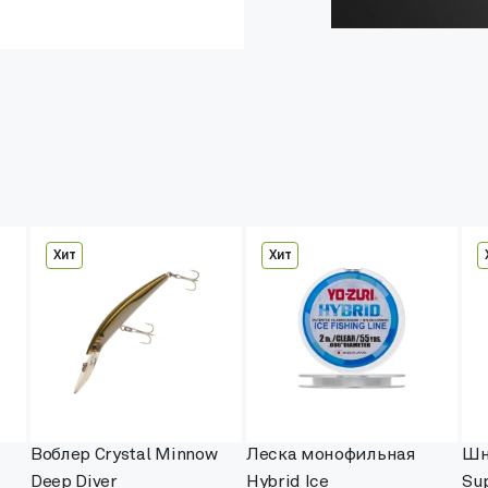
Хит
Хит
Воблер Crystal Minnow
Леска монофильная
Шн
Deep Diver
Hybrid Ice
Su