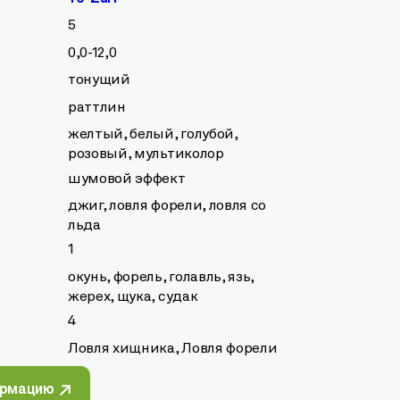
5
0,0-12,0
тонущий
раттлин
желтый, белый, голубой,
розовый, мультиколор
шумовой эффект
джиг, ловля форели, ловля со
льда
1
окунь, форель, голавль, язь,
жерех, щука, судак
4
Ловля хищника, Ловля форели
ормацию