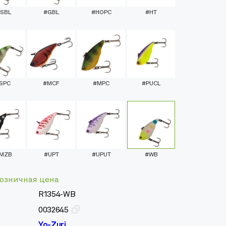
SBL
#GBL
#HOPC
#HT
SPC
#MCF
#MPC
#PUCL
MZB
#UPT
#UPUT
#WB
озничная цена
R1354-WB
0032645
Yo-Zuri