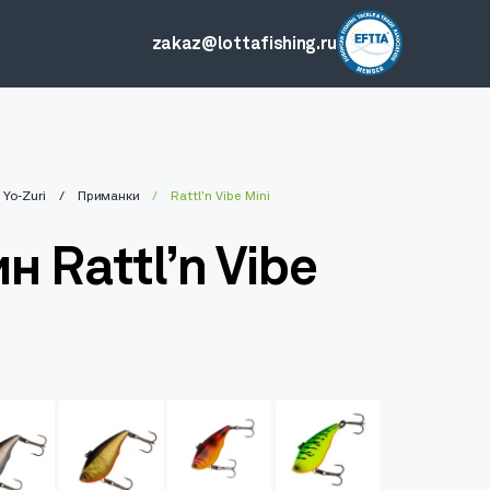
zakaz@lottafishing.ru
Yo-Zuri
Приманки
Rattl’n Vibe Mini
н Rattl’n Vibe