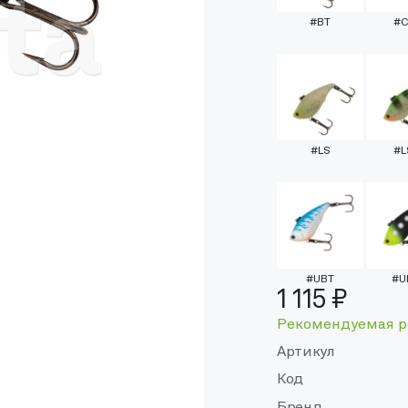
#BT
#C
#LS
#L
#UBT
#U
1 115 ₽
Рекомендуемая р
Артикул
Код
Бренд