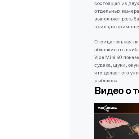
состоящая из дву
отдельных камерах
выполняет роль ба
приводя приманку
Отрицательная пл
облавливать наибо
Vibe Mini 40 пока
судака, щуки, окун
что делает его у
рыболова.
Видео о 