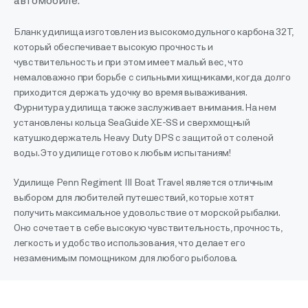
автомобиле.
Бланк удилища изготовлен из высокомодульного карбона 32T,
который обеспечивает высокую прочность и
чувствительность и при этом имеет малый вес, что
немаловажно при борьбе с сильными хищниками, когда долго
приходится держать удочку во время вываживания.
Фурнитура удилища также заслуживает внимания. На нем
установлены кольца SeaGuide XE-SS и сверхмощный
катушкодержатель Heavy Duty DPS с защитой от соленой
воды. Это удилище готово к любым испытаниям!
Удилище Penn Regiment III Boat Travel является отличным
выбором для любителей путешествий, которые хотят
получить максимальное удовольствие от морской рыбалки.
Оно сочетает в себе высокую чувствительность, прочность,
легкость и удобство использования, что делает его
незаменимым помощником для любого рыболова.