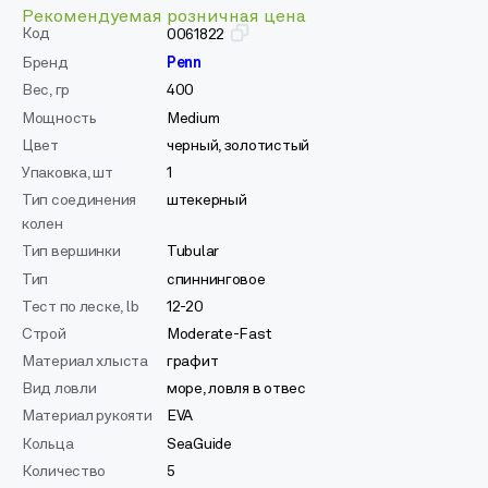
Рекомендуемая розничная цена
Код
0061822
Бренд
Penn
Вес, гр
400
Мощность
Medium
Цвет
черный, золотистый
Упаковка, шт
1
Тип соединения
штекерный
колен
Тип вершинки
Tubular
Тип
спиннинговое
Тест по леске, lb
12-20
Строй
Moderate-Fast
Материал хлыста
графит
Вид ловли
море, ловля в отвес
Материал рукояти
EVA
Кольца
SeaGuide
Количество
5