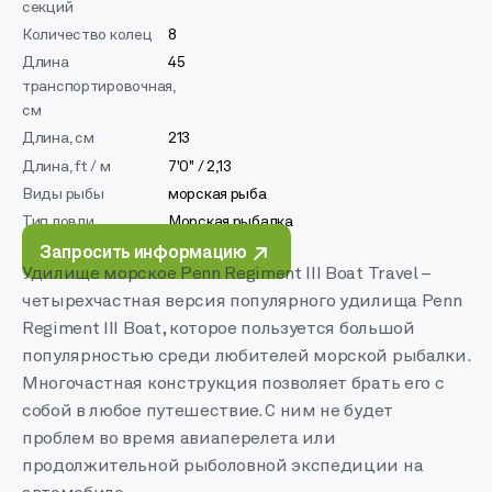
секций
Количество колец
8
Длина
45
транспортировочная,
см
Длина, см
213
Длина, ft / м
7'0" / 2,13
Виды рыбы
морская рыба
Тип ловли
Морская рыбалка
Запросить информацию
Удилище морское Penn Regiment III Boat Travel –
четырехчастная версия популярного удилища Penn
Regiment III Boat, которое пользуется большой
популярностью среди любителей морской рыбалки.
Многочастная конструкция позволяет брать его с
собой в любое путешествие. С ним не будет
проблем во время авиаперелета или
продолжительной рыболовной экспедиции на