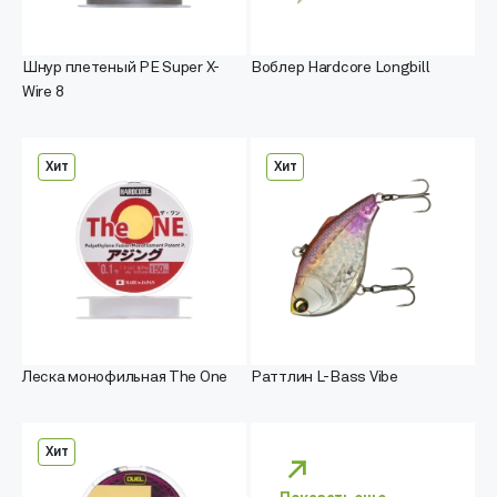
Шнур плетеный PE Super X-
Воблер Hardcore Longbill
Wire 8
Хит
Хит
Леска монофильная The One
Раттлин L-Bass Vibe
Хит