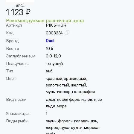
#PCL
1 123 ₽
Рекомендуемая розничная цена
Артикул
F1185-HGR
Код
0003234
Бренд
Duel
Вес, гр
10,5
Заглубление, м
0,0-12,0
Плавучесть
тонущий
Тип
виб
Цвет
красный, оранжевый,
золотистый, желтый,
мультиколор, голография
Вид ловли
джиг, ловля форели, ловля со
льда, море
Упаковка, шт
1
Виды рыбы
окунь, форель, голавль, язь,
жерех, щука, судак, морская