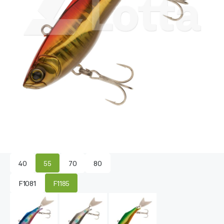
40
55
70
80
F1081
F1185