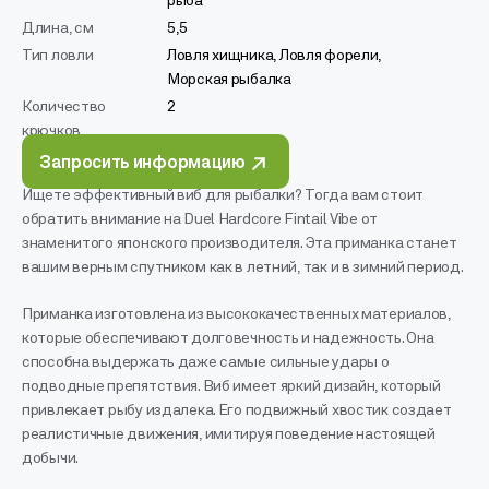
рыба
Длина, см
5,5
Тип ловли
Ловля хищника, Ловля форели,
Морская рыбалка
Количество
2
крючков
Запросить информацию
Ищете эффективный виб для рыбалки? Тогда вам стоит
обратить внимание на Duel Hardcore Fintail Vibe от
знаменитого японского производителя. Эта приманка станет
вашим верным спутником как в летний, так и в зимний период.
Приманка изготовлена из высококачественных материалов,
которые обеспечивают долговечность и надежность. Она
способна выдержать даже самые сильные удары о
подводные препятствия. Виб имеет яркий дизайн, который
привлекает рыбу издалека. Его подвижный хвостик создает
реалистичные движения, имитируя поведение настоящей
добычи.