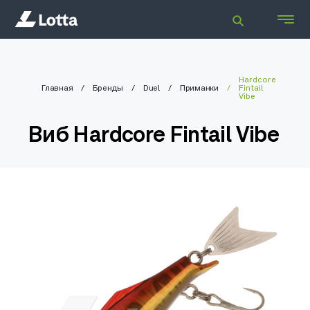
Hardcore
Главная
Бренды
Duel
Приманки
Fintail
Vibe
Виб Hardcore Fintail Vibe