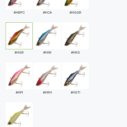
#HBPC
#HCA
#HGGR
#HGR
#HIW
#HKS
#HPI
#HRH
#HSTI