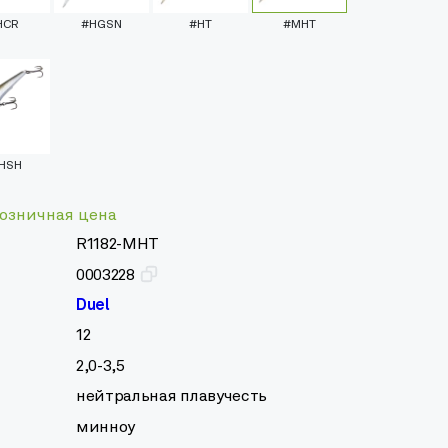
HCR
#HGSN
#HT
#MHT
HSH
озничная цена
R1182-MHT
0003228
Duel
12
2,0-3,5
нейтральная плавучесть
минноу