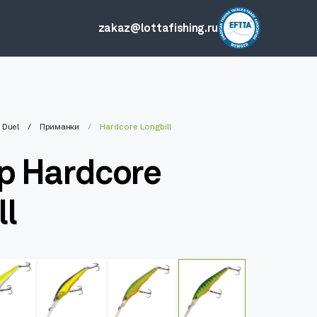
zakaz@lottafishing.ru
Duel
Приманки
Hardcore Longbill
р Hardcore
ll