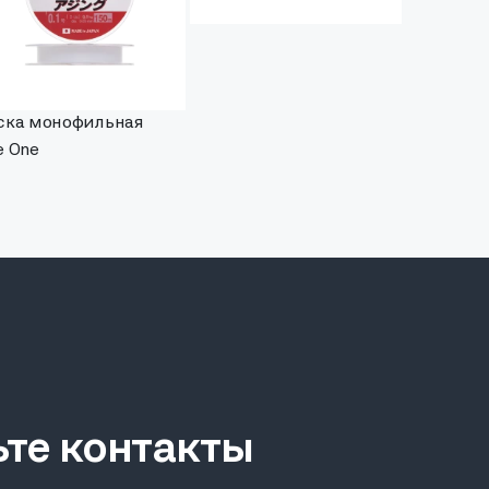
ска монофильная
e One
ьте контакты