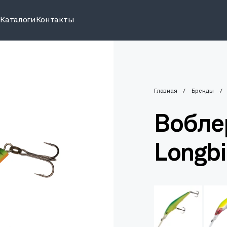
и
Каталоги
Контакты
Главная
Бренды
Вобле
Longbi