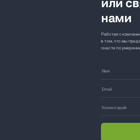
или св
нами
Работая с компание
в том, что мы пре
снасти по умерен