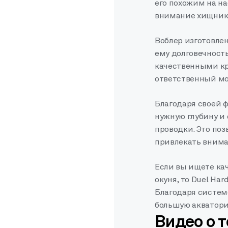
его похожим на на
внимание хищнико
Воблер изготовлен
ему долговечност
качественными кр
ответственный мо
Благодаря своей ф
нужную глубину и 
проводки. Это поз
привлекать внима
Если вы ищете ка
окуня, то Duel Har
Благодаря систем
большую акватори
Видео о 