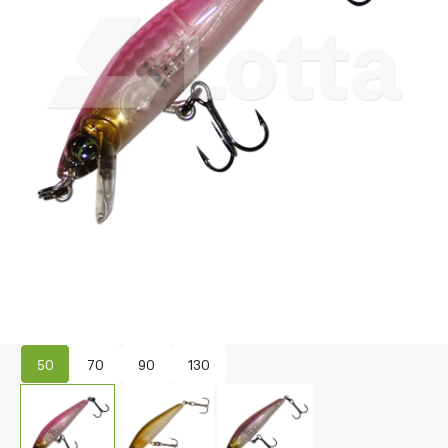
50
70
90
130