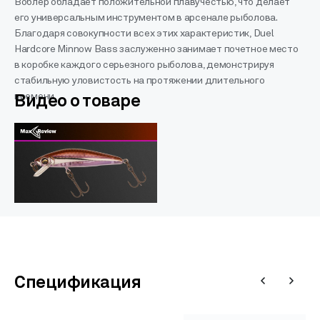
Воблер обладает положительной плавучестью, что делает
его универсальным инструментом в арсенале рыболова.
Благодаря совокупности всех этих характеристик, Duel
Hardcore Minnow Bass заслуженно занимает почетное место
в коробке каждого серьезного рыболова, демонстрируя
стабильную уловистость на протяжении длительного
времени.
Видео о товаре
Спецификация