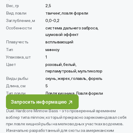
Вес, гр
2,5
Вид ловли
твичинг, ловля форели
Заглубление, м
0,0-0,2
Особенности
система дальнего заброса,
шумовой эффект
Плавучесть
всплывающий
Тип
минноу
Упаковка, шт
1
Цвет
розовый, белый,
перламутровый, мультиколор
Виды рыбы
окунь, жерех, голавль, форель
Длина, см
5
Тип ловли
Ловля хищника, Ловля форели
Запросить информацию
Duel Hardcore Minnow Bass – это проверенный временем
воблер типа minnow, который прекрасно зарекомендовал себя
при ловле хищной рыбы на мелководных участках водоемов.
Изначально разработанный для охоты за американским