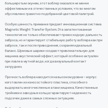
большеротым окунем, этот воблер оказался не менее
эффективным и в отечественных условиях, что во многом
обусловлено грамотно подобранной цветовой палитрой.
Особую ценность приманке придает инновационная система
Magnetic Weight Transfer System. Эта запатентованная
технология не только обеспечивает превосходную дальность
заброса, но и гарантирует стабильную работу воблера как при
забросе, так и после приводнения, сохраняя идеальный
баланс. Шумовые шарики создают привлекательную для
хищника акустический эффект, который особенно актуален
при ловле в мутной воде, когда визуальный контакт
затруднен.
Прочность воблера находится на высоком уровне – корпус
изготовлен из износостойкого пластика, способного
выдержать многочисленные атаки хищника. Качественные
тройники и заводные кольца гарантируют надежность
подсечек даже в самых сложных ситуациях.