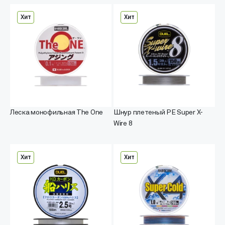
Хит
Хит
Леска монофильная The One
Шнур плетеный PE Super X-
Wire 8
Хит
Хит