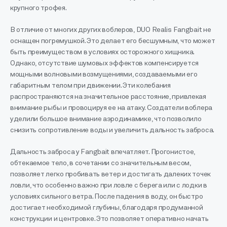
крупного трофея.
В отличие от многих других воблеров, DUO Realis Fangbait не
оснащен погремушкой. Это делает его бесшумным, что может
быть преимуществом в условиях осторожного хищника.
Однако, отсутствие шумовых эффектов компенсируется
мощными волновыми возмущениями, создаваемыми его
габаритным телом при движении. Эти колебания
распространяются на значительное расстояние, привлекая
внимание рыбы и провоцируя ее на атаку. Создатели воблера
уделили большое внимание аэродинамике, что позволило
снизить сопротивление воды и увеличить дальность заброса.
Дальность заброса у Fangbait впечатляет. Прогонистое,
обтекаемое тело, в сочетании со значительным весом,
позволяет легко пробивать ветер и достигать далеких точек
ловли, что особенно важно при ловле с берега или с лодки в
условиях сильного ветра. После падения в воду, он быстро
достигает необходимой глубины, благодаря продуманной
конструкции и центровке. Это позволяет оперативно начать