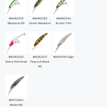
#AHA0109
#AHA0263
#ANA3344
Mackerel HD
Green Mackerel
Archer Fish
#AOA0220
#AOA3327
#ASI0106 Gigo
Astro Red Head
Peacock Bass
HD
#DST0804
Mullet ND