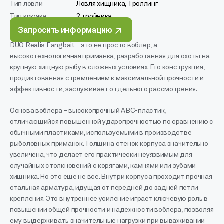
Тип ловли
Ловля хищника, Троллинг
Тип крючка
2 тройника
Запросить информацию
DUO Realis Fangbait – это не просто воблер, а
высокотехнологичная приманка, разработанная для охоты на
крупную хищную рыбу в сложных условиях. Его конструкция,
продиктованная стремлением к максимальной прочности и
эффективности, заслуживает отдельного рассмотрения.
Основа воблера – высокопрочный АВС-пластик,
отличающийся повышенной ударопрочностью по сравнению с
обычными пластиками, используемыми в производстве
рыболовных приманок. Толщина стенок корпуса значительно
увеличена, что делает его практически неуязвимым для
случайных столкновений с корягами, камнями или зубами
хищника. Но это еще не все. Внутри корпуса проходит прочная
стальная арматура, идущая от передней до задней петли
крепления. Это внутреннее усиление играет ключевую роль в
повышении общей прочности и надежности воблера, позволяя
ему выдерживать значительные нагрузки при вываживании