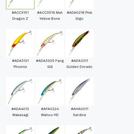
#ACC3151
#ACC3519 Mat
#ADA0218 Pink
Dragon Z
Yellow Bone
Gigo
#ADA3121
#ADA3305 Fang
#ADA3311
Phoenix
Gill
Golden Dorado
#ADA4013
#AFA0224
#AHA0011
Wakasagi
Wahoo HD
Sardine