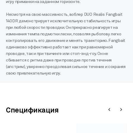
игру приманки на заданном горизонте.
Несмотря на свою массивность, воблер DUO Realis Fangbait
140DR демонстрирует исключительную стабильность игры
при любой скорости проводки. Он прекрасно реагирует на
изменения темпа подмотки лески, позволяя рыболову легко
контролировать его движение и менять траекторию. Fangbait
одинаково эффективно работает как при равномерной
проводке, так и при твичинге или стоп-энд-гоу. Он не
сбивается с ритма даже при проводке против течения
(апстрим), уверенно преодолевая сильное течение и сохраняя
свою привлекательную игру.
Спецификация