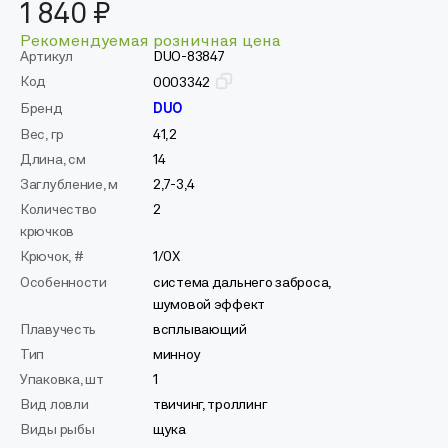
1 840 ₽
Рекомендуемая розничная цена
Артикул
DUO-83847
Код
0003342
Бренд
DUO
Вес, гр
41,2
Длина, см
14
Заглубление, м
2,7-3,4
Количество
2
крючков
Крючок, #
1/0X
Особенности
система дальнего заброса,
шумовой эффект
Плавучесть
всплывающий
Тип
минноу
Упаковка, шт
1
Вид ловли
твичинг, троллинг
Виды рыбы
щука