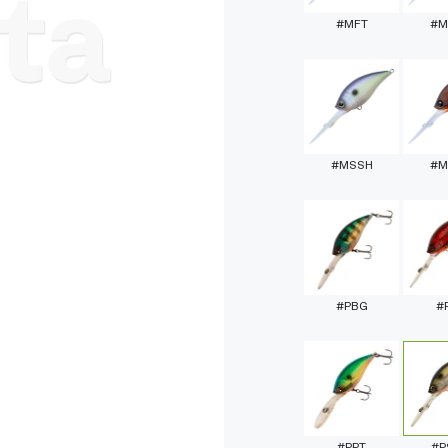
#MFT
#M
#MSSH
#M
#PBG
#