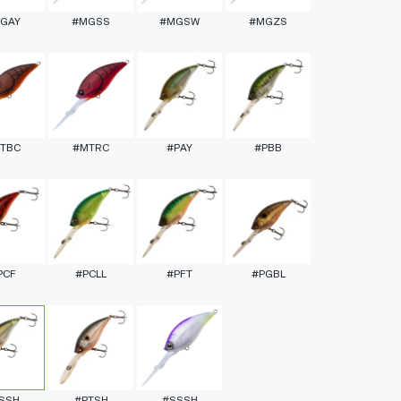
GAY
#MGSS
#MGSW
#MGZS
TBC
#MTRC
#PAY
#PBB
PCF
#PCLL
#PFT
#PGBL