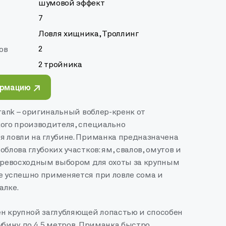
шумовой эффект
7
Ловля хищника, Троллинг
2
ов
2 тройника
ормацию
Crank – оригинальный воблер-кренк от
кого производителя, специально
я ловли на глубине. Приманка предназначена
блова глубоких участков: ям, свалов, омутов и
 превосходным выбором для охоты за крупным
е успешно применяется при ловле сома и
алке.
ен крупной заглубляющей лопастью и способен
убину до 4,5 метров. Приманка быстро