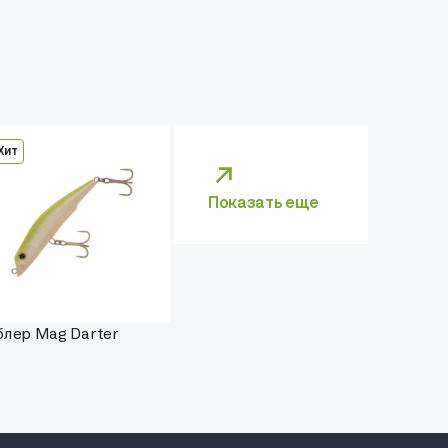
Хит
Показать еще
блер Mag Darter