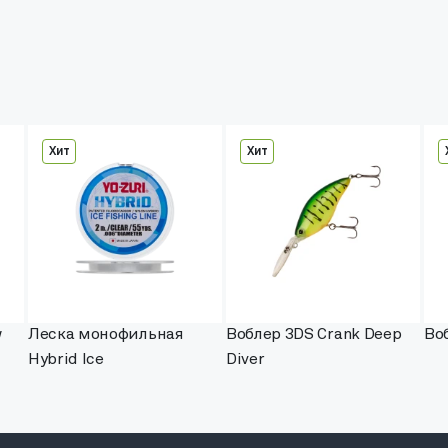
Хит
Хит
w
Леска монофильная
Воблер 3DS Crank Deep
Во
Hybrid Ice
Diver