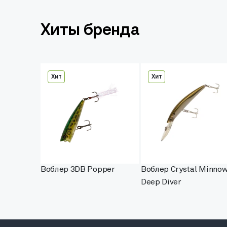
Хиты бренда
Хит
Хит
Воблер 3DB Popper
Воблер Crystal Minno
Deep Diver