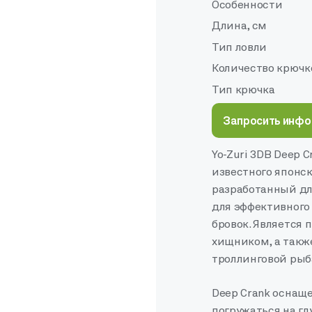
Особенности
Длина, см
Тип ловли
Количество крючк
Тип крючка
Запросить инф
Yo-Zuri 3DB Deep 
известного японс
разработанный дл
для эффективного о
бровок. Является
хищником, а такж
троллинговой рыб
Deep Crank оснащ
погружаться на гл