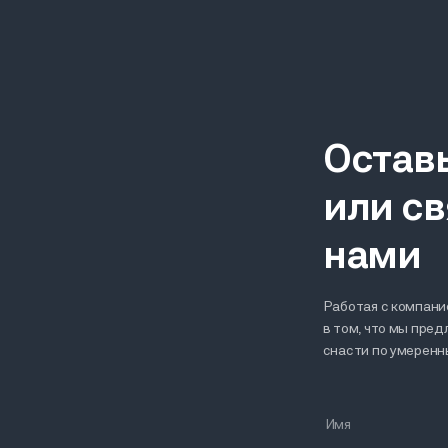
Остав
или св
нами
Работая с компание
в том, что мы пре
снасти по умерен