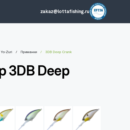
zakaz@lottafishing.ru
Yo-Zuri
Приманки
3DB Deep Crank
р 3DB Deep