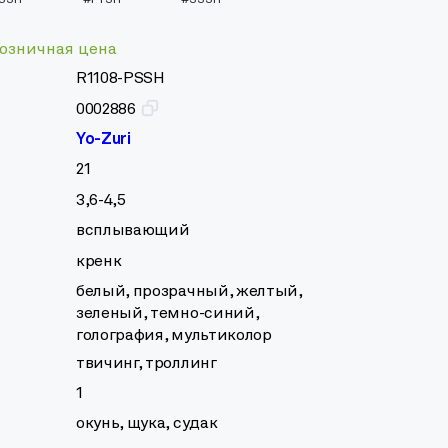
SSH
#PTSH
#SSSH
озничная цена
R1108-PSSH
0002886
Yo-Zuri
21
3,6-4,5
всплывающий
кренк
белый, прозрачный, желтый,
зеленый, темно-синий,
голография, мультиколор
твичинг, троллинг
1
окунь, щука, судак