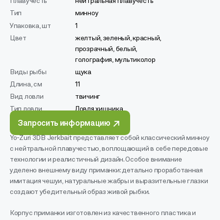
Плавучесть
нейтральная плавучесть
Тип
минноу
Упаковка, шт
1
Цвет
желтый, зеленый, красный,
прозрачный, белый,
голография, мультиколор
Виды рыбы
щука
Длина, см
11
Вид ловли
твичинг
Тип ловли
Ловля хищника
Запросить информацию
Yo-Zuri 3DB Jerkbait представляет собой классический минноу
с нейтральной плавучестью, воплощающий в себе передовые
технологии и реалистичный дизайн. Особое внимание
уделено внешнему виду приманки: детально проработанная
имитация чешуи, натуральные жабры и выразительные глазки
создают убедительный образ живой рыбки.
Корпус приманки изготовлен из качественного пластика и