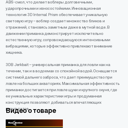
ABS-смол, что делает воблеры долговечными,
ударопрочными и износостойкими. Инновационная
технология 3D Internal Prism обеспечивает уникальную
световую игру – воблер создает множество бликов и
отражений, становясь заметным даже в мутной воде. В
движении приманка демонстрирует исключительно
естественную игру, сопровождающуюся интенсивными
вибрациями, которые эффективно привлекают внимание
хищника.
3DB Jerkbait – универсальная приманка для ловли как на
течении, так и в водоемах со спокойной водой. Оснащается
системой дальнего заброса, что дает преимущество при
ловле на больших акваториях. Максимальная эффективность
приманки достигается при ловле щуки и крупного окуня, где
ее уникальные характеристики игры и продуманная
конструкция позволяют добиваться впечатляющих
результатов.
Видео о товаре