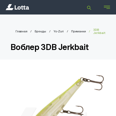
3DB
Главная
Бренды
Yo-Zuri
Приманки
Jerkbait
Воблер 3DB Jerkbait