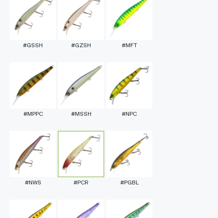
#GSSH
#GZSH
#MFT
#MPPC
#MSSH
#NPC
#NWS
#PCR
#PGBL