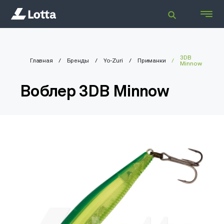
3DB
Главная
Бренды
Yo-Zuri
Приманки
Minnow
Воблер 3DB Minnow