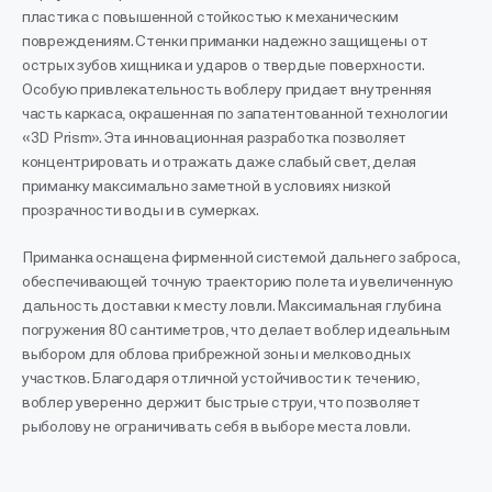
пластика с повышенной стойкостью к механическим
повреждениям. Стенки приманки надежно защищены от
острых зубов хищника и ударов о твердые поверхности.
Особую привлекательность воблеру придает внутренняя
часть каркаса, окрашенная по запатентованной технологии
«3D Prism». Эта инновационная разработка позволяет
концентрировать и отражать даже слабый свет, делая
приманку максимально заметной в условиях низкой
прозрачности воды и в сумерках.
Приманка оснащена фирменной системой дальнего заброса,
обеспечивающей точную траекторию полета и увеличенную
дальность доставки к месту ловли. Максимальная глубина
погружения 80 сантиметров, что делает воблер идеальным
выбором для облова прибрежной зоны и мелководных
участков. Благодаря отличной устойчивости к течению,
воблер уверенно держит быстрые струи, что позволяет
рыболову не ограничивать себя в выборе места ловли.