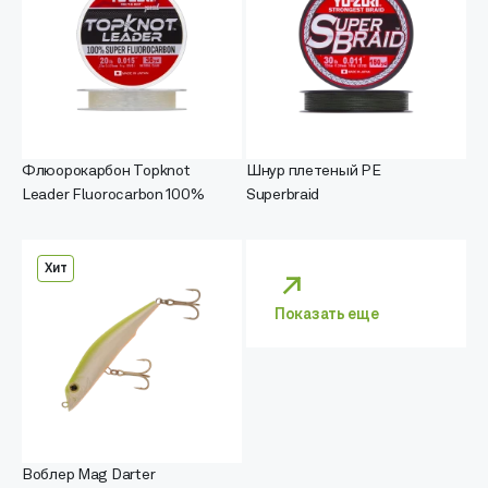
Флюорокарбон Topknot
Шнур плетеный PE
Leader Fluorocarbon 100%
Superbraid
Хит
Показать еще
Воблер Mag Darter