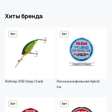
Хиты бренда
Хит
Хит
Воблер 3DB Deep Crank
Леска монофильная Hybrid
Ice
Хит
Хит