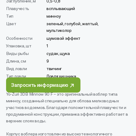
Заглубление, м
0,5-0,8
Плавучесть
всплывающий
Тип
минноу
Цвет
зеленый, голубой, желтый,
мультиколор
Особенности
шумовой эффект
Упаковка, шт
1
Виды рыбы
судак, щука
Длина, см
9
Вид ловли
твичинг
Тип ловли
Ловля хищника
Запросить информацию
Yo-Zuri 3DB Minnow 90 F – это оригинальный воблер типа
минноу, созданный специально для облова мелководных
участков водоемов. Благодаря положительной плавучести и
продуманной конструкции, приманка эффективно работает в
верхних слоях воды.
Корпус воблера изготовлен из высокотехнологичного