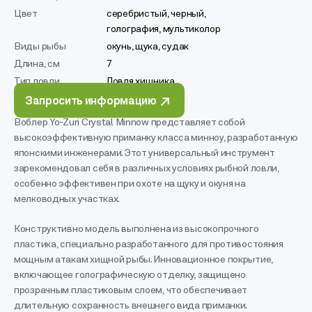
Цвет
серебристый, черный,
голография, мультиколор
Виды рыбы
окунь, щука, судак
Длина, см
7
Тип ловли
Ловля хищника
Запросить информацию
Воблер Yo-Zuri Crystal Minnow представляет собой
высокоэффективную приманку класса минноу, разработанную
японскими инженерами. Этот универсальный инструмент
зарекомендовал себя в различных условиях рыбной ловли,
особенно эффективен при охоте на щуку и окуня на
мелководных участках.
Конструктивно модель выполнена из высокопрочного
пластика, специально разработанного для противостояния
мощным атакам хищной рыбы. Инновационное покрытие,
включающее голографическую отделку, защищено
прозрачным пластиковым слоем, что обеспечивает
длительную сохранность внешнего вида приманки.