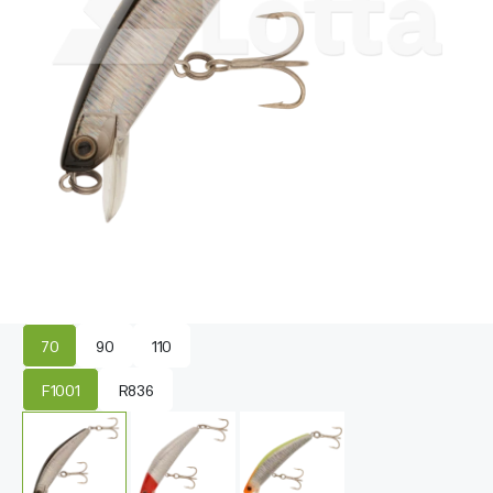
70
90
110
F1001
R836