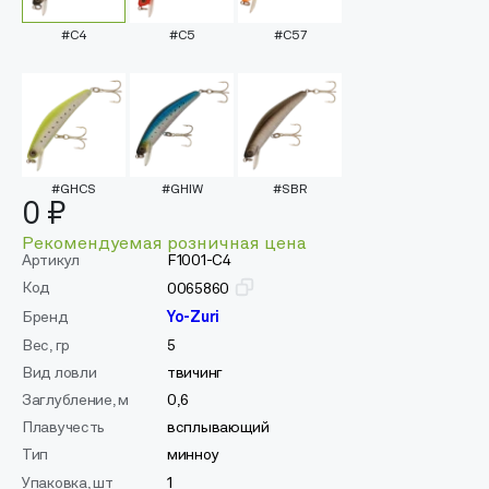
#C4
#C5
#C57
#GHCS
#GHIW
#SBR
0 ₽
Рекомендуемая розничная цена
Артикул
F1001-C4
Код
0065860
Бренд
Yo-Zuri
Вес, гр
5
Вид ловли
твичинг
Заглубление, м
0,6
Плавучесть
всплывающий
Тип
минноу
Упаковка, шт
1