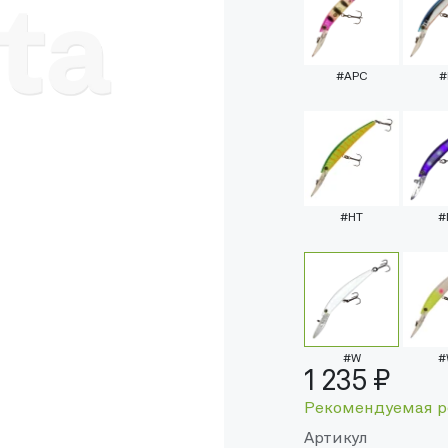
#APC
#
#HT
#
#W
#
1 235 ₽
Рекомендуемая р
Артикул