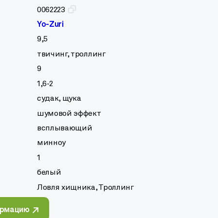
0062223
Yo-Zuri
9,5
твичинг, троллинг
9
1,6-2
судак, щука
шумовой эффект
всплывающий
минноу
1
белый
Ловля хищника, Троллинг
ормацию