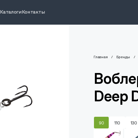
и
Каталоги
Контакты
Главная
Бренды
Воблер
Deep D
90
110
130