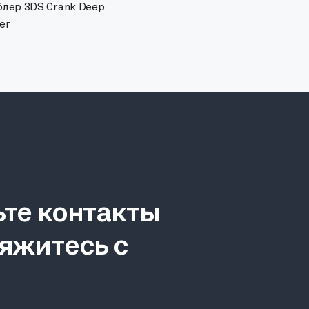
блер 3DS Crank Deep
er
ьте контакты
яжитесь с