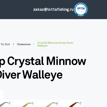
zakaz@lottafishing.ru
Crystal Minnow Deep Diver
Yo-Zuri
Приманки
Walleye
 Crystal Minnow
iver Walleye