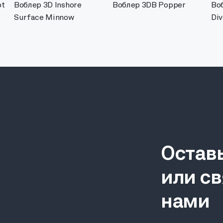
ot
Воблер 3D Inshore
Воблер 3DB Popper
Во
Surface Minnow
Div
Остав
или св
нами