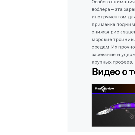
Особого внимания
воблера – эта хар
инструментом для
приманка поднима
снижая риск заце
морские тройники
средам. Их прочн
засекание и уде
крупных трофеев.
Видео о 