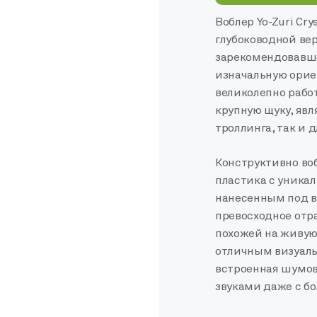
Воблер Yo-Zuri Cry
глубоководной вер
зарекомендовавше
изначальную орие
великолепно работ
крупную щуку, яв
троллинга, так и 
Конструктивно во
пластика с уника
нанесенным под в
превосходное отр
похожей на живую 
отличным визуаль
встроенная шумов
звуками даже с б