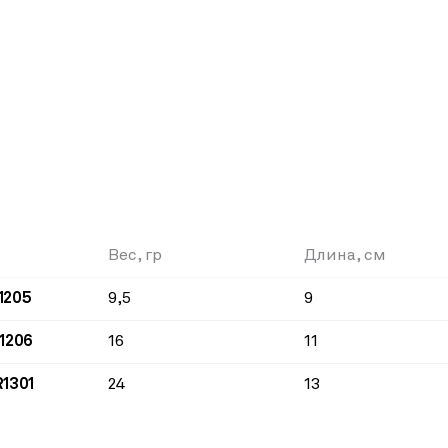
Вес, гр
Длина, см
R1205
9,5
9
R1206
16
11
R1301
24
13