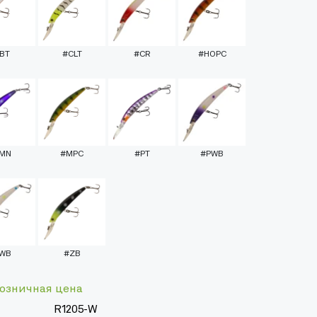
BT
#CLT
#CR
#HOPC
MN
#MPC
#PT
#PWB
WB
#ZB
озничная цена
R1205-W