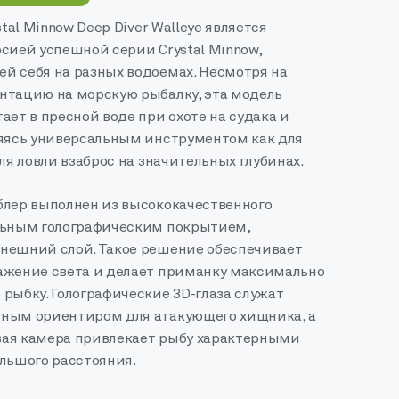
stal Minnow Deep Diver Walleye является
сией успешной серии Crystal Minnow,
й себя на разных водоемах. Несмотря на
нтацию на морскую рыбалку, эта модель
ает в пресной воде при охоте на судака и
ляясь универсальным инструментом как для
для ловли взаброс на значительных глубинах.
блер выполнен из высококачественного
льным голографическим покрытием,
нешний слой. Такое решение обеспечивает
ажение света и делает приманку максимально
рыбку. Голографические 3D-глаза служат
ным ориентиром для атакующего хищника, а
ая камера привлекает рыбу характерными
ольшого расстояния.