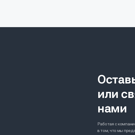
Остав
или св
нами
Работая с компание
в том, что мы пре