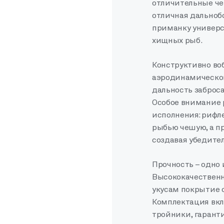
отличительные че
отличная дальнобо
приманку универс
хищных рыб.
Конструктивно воб
аэродинамическо
дальность заброса
Особое внимание 
исполнения: рифл
рыбью чешую, а п
создавая убедит
Прочность – одно 
Высококачественн
укусам покрытие 
Комплектация вкл
тройники, гарант