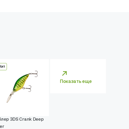
Хит
Показать еще
блер 3DS Crank Deep
er