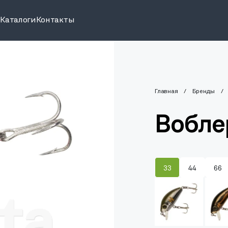
и
Каталоги
Контакты
Главная
Бренды
Вобле
33
44
66