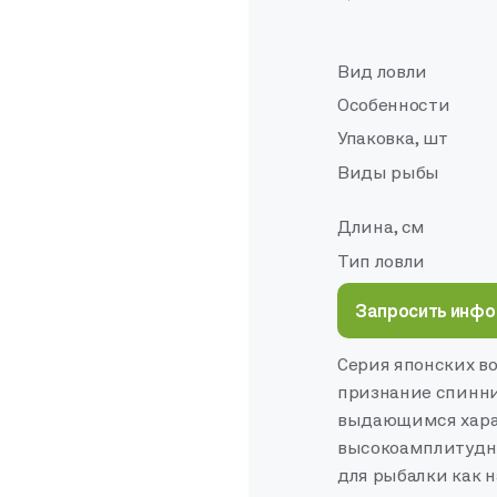
Вид ловли
Особенности
Упаковка, шт
Виды рыбы
Длина, см
Тип ловли
Запросить инф
Серия японских во
признание спинни
выдающимся харак
высокоамплитудн
для рыбалки как на