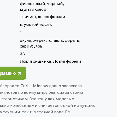
фиолетовый, черный,
мультиколор
твичинг, ловля форели
шумовой эффект
1
окунь, жерех, голавль, форель,
хариус, язь
3,3
Ловля хищника, Ловля форели
ормацию
блеров Yo-Zuri L-Minnow давно завоевала
нгистов по всему миру благодаря своим
теристикам. Эта тонущая модель с
ыми колебаниями считается одной из лучших
 течении, так и в стоячей воде. Ее