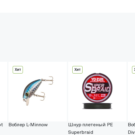
Хит
Хит
ot
Воблер L-Minnow
Шнур плетеный PE
Во
Superbraid
Div