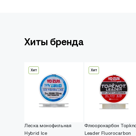
Хиты бренда
Хит
Хит
Леска монофильная
Флюорокарбон Topkn
Hybrid Ice
Leader Fluorocarbon