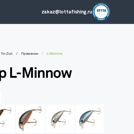
zakaz@lottafishing.ru
Yo-Zuri
Приманки
L-Minnow
р L-Minnow