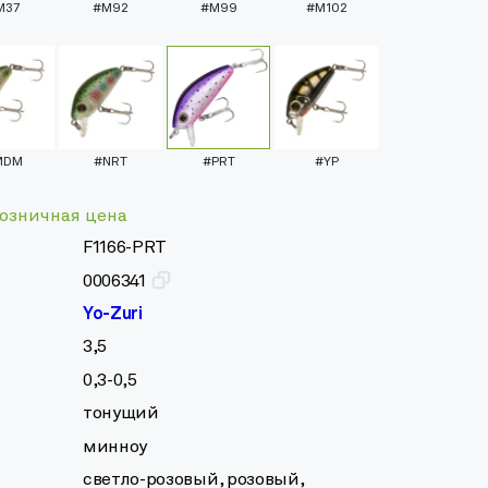
M37
#M92
#M99
#M102
MDM
#NRT
#PRT
#YP
озничная цена
F1166-PRT
0006341
Yo-Zuri
3,5
0,3-0,5
тонущий
минноу
светло-розовый, розовый,