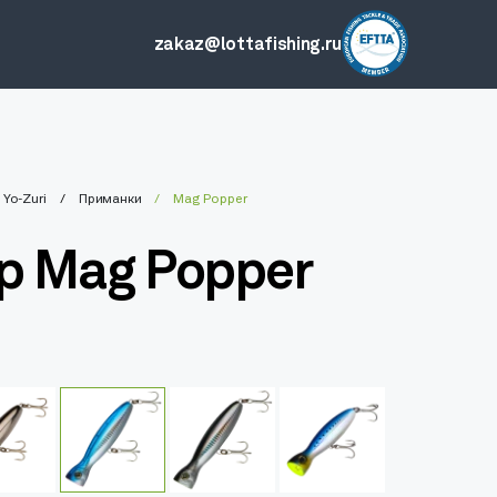
zakaz@lottafishing.ru
Yo-Zuri
Приманки
Mag Popper
р Mag Popper