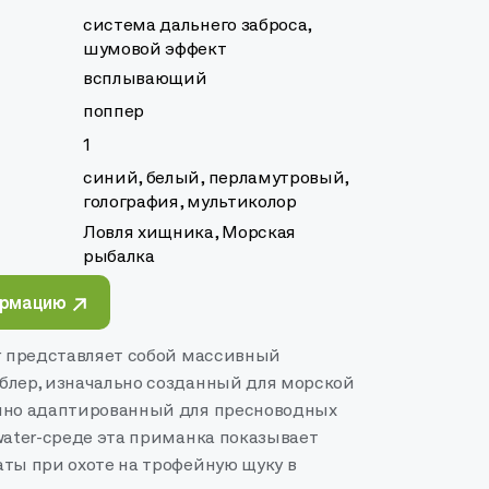
система дальнего заброса,
шумовой эффект
всплывающий
поппер
1
синий, белый, перламутровый,
голография, мультиколор
Ловля хищника, Морская
рыбалка
ормацию
er представляет собой массивный
блер, изначально созданный для морской
шно адаптированный для пресноводных
water-среде эта приманка показывает
аты при охоте на трофейную щуку в