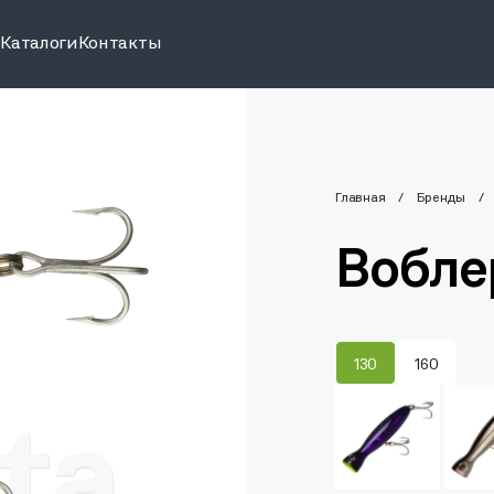
и
Каталоги
Контакты
Главная
Бренды
Вобле
130
160