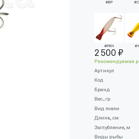
#BP
#C
#PRH
#Y
2 500 ₽
Рекомендуемая р
Артикул
Код
Бренд
Вес, гр
Вид ловли
Длина, см
Заглубление, м
Виды рыбы