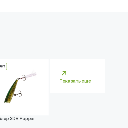
Хит
Показать еще
блер 3DB Popper