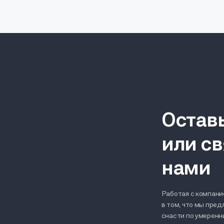
Остав
или св
нами
Работая с компание
в том, что мы пре
снасти по умерен