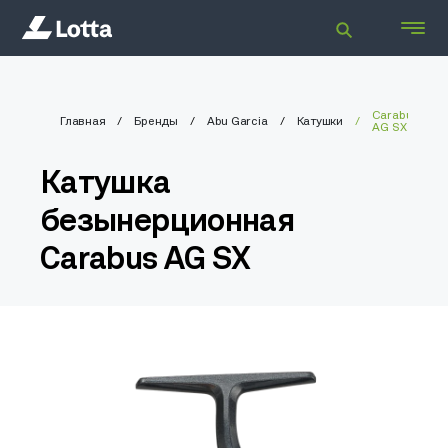
Carabus
Главная
Бренды
Abu Garcia
Катушки
AG SX
Катушка
безынерционная
Carabus AG SX