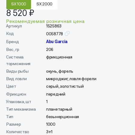
SX 1000
SX 2000
8 520 ₽
Рекомендуемая розничная цена
Артикул
1525863
Код
0058778
Бренд
Abu Garcia
Вес, гр
206
Система
фрикционная
торможения
Виды рыбы
окунь, форель
Вид ловли
микроджиг, ловля форели
Цвет
серый, золотистый
Фрикцион
передний
Упаковка, шт
1
Тип механизма
планетарный
Тип
безынерционная
Размер
1000
Количество
3+1