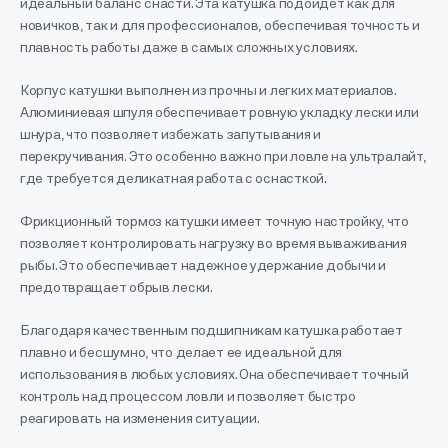
идеальный баланс снасти. Эта катушка подойдет как для
новичков, так и для профессионалов, обеспечивая точность и
плавность работы даже в самых сложных условиях.
Корпус катушки выполнен из прочны и легких материалов.
Алюминиевая шпуля обеспечивает ровную укладку лески или
шнура, что позволяет избежать запутывания и
перекручивания. Это особенно важно при ловле на ультралайт,
где требуется деликатная работа с оснасткой.
Фрикционный тормоз катушки имеет точную настройку, что
позволяет контролировать нагрузку во время вываживания
рыбы. Это обеспечивает надежное удержание добычи и
предотвращает обрыв лески.
Благодаря качественным подшипникам катушка работает
плавно и бесшумно, что делает ее идеальной для
использования в любых условиях. Она обеспечивает точный
контроль над процессом ловли и позволяет быстро
реагировать на изменения ситуации.