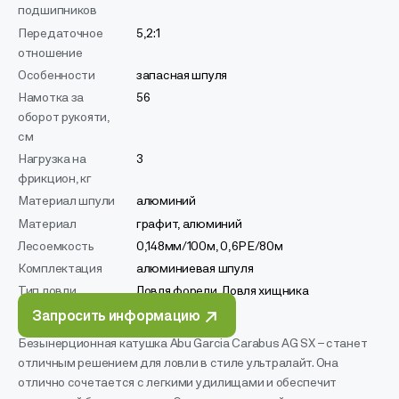
подшипников
Передаточное
5,2:1
отношение
Особенности
запасная шпуля
Намотка за
56
оборот рукояти,
см
Нагрузка на
3
фрикцион, кг
Материал шпули
алюминий
Материал
графит, алюминий
Лесоемкость
0,148мм/100м, 0,6PE/80м
Комплектация
алюминиевая шпуля
Тип ловли
Ловля форели, Ловля хищника
Запросить информацию
Безынерционная катушка Abu Garcia Carabus AG SX – станет
отличным решением для ловли в стиле ультралайт. Она
отлично сочетается с легкими удилищами и обеспечит