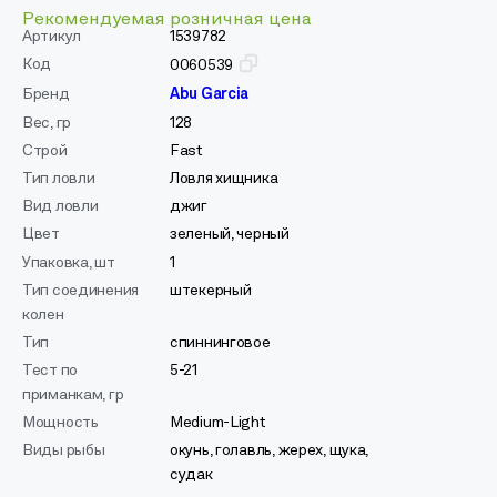
Рекомендуемая розничная цена
Артикул
1539782
Код
0060539
Бренд
Abu Garcia
Вес, гр
128
Строй
Fast
Тип ловли
Ловля хищника
Вид ловли
джиг
Цвет
зеленый, черный
Упаковка, шт
1
Тип соединения
штекерный
колен
Тип
спиннинговое
Тест по
5-21
приманкам, гр
Мощность
Medium-Light
Виды рыбы
окунь, голавль, жерех, щука,
судак