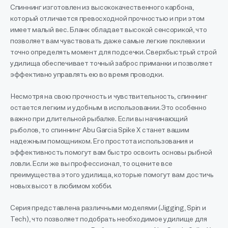
Спиннинг изготовлен из высококачественного карбона,
который отличается превосходной прочностью и при этом
имеет малый вес. Бланк обладает высокой сенсорикой, что
позволяет вам чувствовать даже самые легкие поклевки и
точно определять момент для подсечки. Сверхбыстрый строй
удилища обеспечивает точный заброс приманки и позволяет
эффективно управлять ею во время проводки.
Несмотря на свою прочность и чувствительность, спиннинг
остается легким и удобным в использовании. Это особенно
важно при длительной рыбалке. Если вы начинающий
рыболов, то спиннинг Abu Garcia Spike X станет вашим
надежным помощником. Его простота использования и
эффективность помогут вам быстро освоить основы рыбной
ловли. Если же вы профессионал, то оцените все
преимущества этого удилища, которые помогут вам достичь
новых высот в любимом хобби.
Серия представлена различными моделями (Jigging, Spin и
Tech), что позволяет подобрать необходимое удилище для