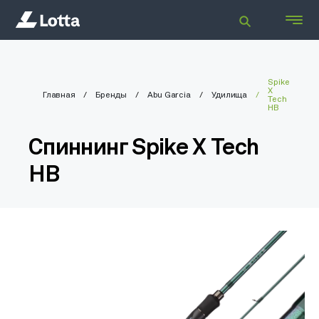
Spike
X
Главная
Бренды
Abu Garcia
Удилища
Tech
HB
Спиннинг Spike X Tech
HB