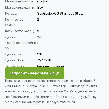
Материал хлыста
графит
Материал рукояти
EVA
Кольца
SeaGuide XOG Stainless Steel
Количество
2
секций
Количество колец
9
Длина
114
транспортировочная,
см
Длина, см
218
Длина, ft / м
7'2" / 2,18
Тип катушки
безынерционная
Запросить информацию
Ищете надежное и эффективное удилище для рыбалки?
Спиннинг Abu Garcia Spike X — это отличный выбор как для
новичков, так и для профессионалов. Он обладает всеми
необходимыми свойствами, чтобы сделать вашу рыбалку
максимально комфортной и результативной.