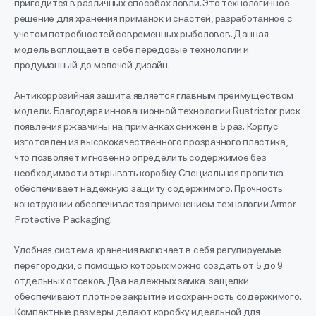
пригодится в различных способах ловли. Это технологичное
решение для хранения приманок и снастей, разработанное с
учетом потребностей современных рыболовов. Данная
модель воплощает в себе передовые технологии и
продуманный до мелочей дизайн.
Антикоррозийная защита является главным преимуществом
модели. Благодаря инновационной технологии Rustrictor риск
появления ржавчины на приманках снижен в 5 раз. Корпус
изготовлен из высококачественного прозрачного пластика,
что позволяет мгновенно определить содержимое без
необходимости открывать коробку. Специальная пропитка
обеспечивает надежную защиту содержимого. Прочность
конструкции обеспечивается применением технологии Armor
Protective Packaging.
Удобная система хранения включает в себя регулируемые
перегородки, с помощью которых можно создать от 5 до 9
отдельных отсеков. Два надежных замка-защелки
обеспечивают плотное закрытие и сохранность содержимого.
Компактные размеры делают коробку идеальной для