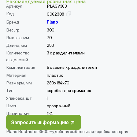
Рекомендуемая розничная цена
Артикул
PLASV363
Код
0062308
Бренд
Plano
Вес, гр
300
Высота, мм
70
Длина, мм
280
Количество
3 с разделителями
отделений
Комплектация
5 съемных разделителей
Материал
пластик
Размеры, мм
280x184x70
Тип
коробка для приманок
Упаковка, шт
1
Цвет
прозрачный
Ширина, мм
184
Запросить информацию
Plano Rustrictor 3500 – удобная рыболовная коробка, которая