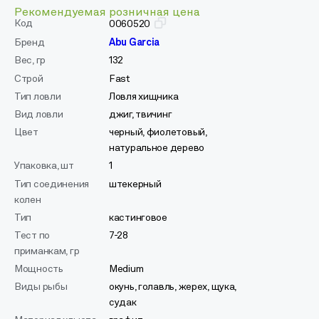
Рекомендуемая розничная цена
Код
0060520
Бренд
Abu Garcia
Вес, гр
132
Строй
Fast
Тип ловли
Ловля хищника
Вид ловли
джиг, твичинг
Цвет
черный, фиолетовый,
натуральное дерево
Упаковка, шт
1
Тип соединения
штекерный
колен
Тип
кастинговое
Тест по
7-28
приманкам, гр
Мощность
Medium
Виды рыбы
окунь, голавль, жерех, щука,
судак