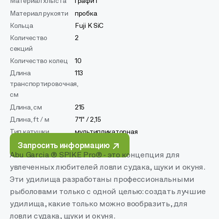
Материал хлыста
графит
Материал рукояти
пробка
Кольца
Fuji K SiC
Количество
2
секций
Количество колец
10
Длина
113
транспортировочная,
см
Длина, см
215
Длина, ft / м
7'1" / 2,15
Тип катушки
мультипликаторная
Запросить информацию
Abu Garcia ® SPIKE Pro® - это концепция для
увлеченных любителей ловли судака, щуки и окуня.
Эти удилища разработаны профессиональными
рыболовами только с одной целью: создать лучшие
удилища, какие только можно вообразить, для
ловли судака, щуки и окуня.