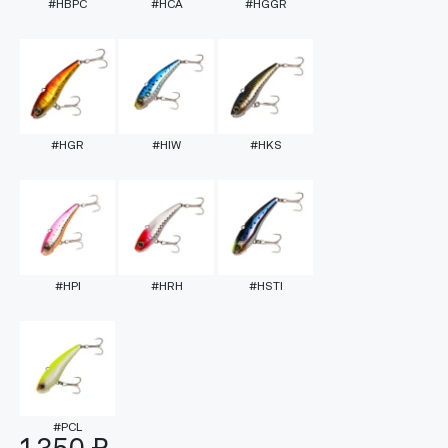
#HBPC
#HCA
#HGGR
#HGR
#HIW
#HKS
#HPI
#HRH
#HSTI
#PCL