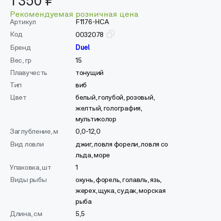
1 350 ₽
Рекомендуемая розничная цена
Артикул
F1176-HCA
Код
0032078
Бренд
Duel
Вес, гр
15
Плавучесть
тонущий
Тип
виб
Цвет
белый, голубой, розовый,
желтый, голография,
мультиколор
Заглубление, м
0,0-12,0
Вид ловли
джиг, ловля форели, ловля со
льда, море
Упаковка, шт
1
Виды рыбы
окунь, форель, голавль, язь,
жерех, щука, судак, морская
рыба
Длина, см
5,5