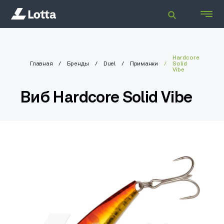
Hardcore
Главная
Бренды
Duel
Приманки
Solid
Vibe
Виб Hardcore Solid Vibe