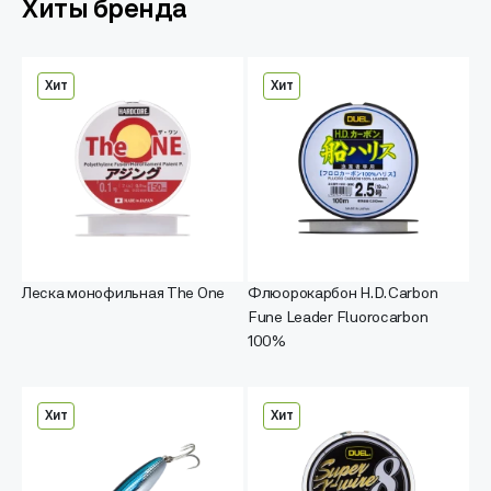
Хиты бренда
Хит
Хит
Леска монофильная The One
Флюорокарбон H.D. Carbon
Fune Leader Fluorocarbon
100%
Хит
Хит