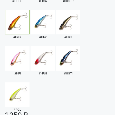
#HBPC
#HCA
#HGGR
#HGR
#HIW
#HKS
#HPI
#HRH
#HSTI
#PCL