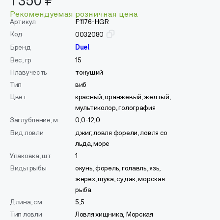
1 350 ₽
Рекомендуемая розничная цена
Артикул
F1176-HGR
Код
0032080
Бренд
Duel
Вес, гр
15
Плавучесть
тонущий
Тип
виб
Цвет
красный, оранжевый, желтый,
мультиколор, голография
Заглубление, м
0,0-12,0
Вид ловли
джиг, ловля форели, ловля со
льда, море
Упаковка, шт
1
Виды рыбы
окунь, форель, голавль, язь,
жерех, щука, судак, морская
рыба
Длина, см
5,5
Тип ловли
Ловля хищника, Морская