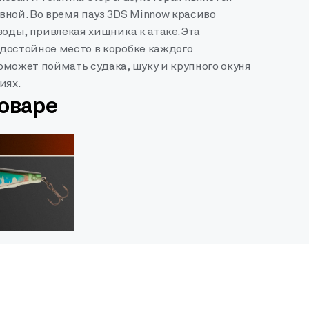
ной. Во время пауз 3DS Minnow красиво
воды, привлекая хищника к атаке. Эта
достойное место в коробке каждого
может поймать судака, щуку и крупного окуня
иях.
товаре