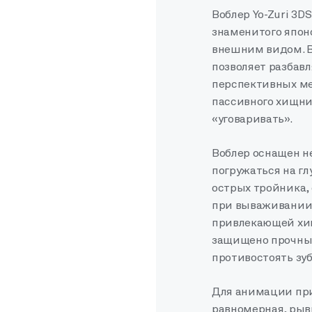
Воблер Yo-Zuri 3D
знаменитого япон
внешним видом. В
позволяет разбавл
перспективных мес
пассивного хищник
«уговаривать».
Воблер оснащен н
погружаться на гл
острых тройника
при вываживании.
привлекающей хи
защищено прочны
противостоять зу
Для анимации при
равномерная, рывк