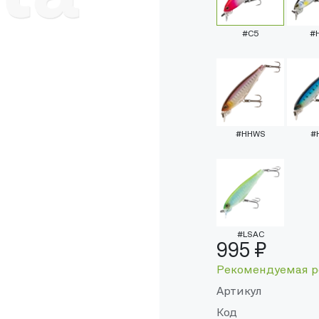
#C5
#
#HHWS
#
#LSAC
995 ₽
Рекомендуемая р
Артикул
Код