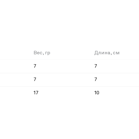
Вес, гр
Длина, см
7
7
7
7
17
10