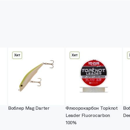
Хит
Хит
Воблер Mag Darter
Флюорокарбон Topknot
Во
Leader Fluorocarbon
Dee
100%