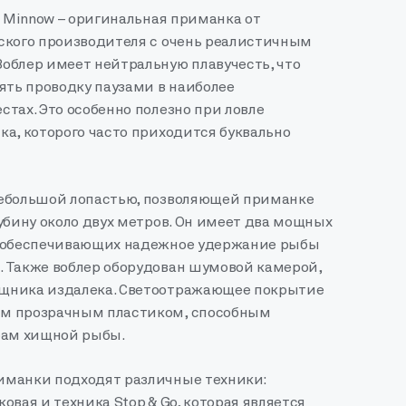
S Minnow – оригинальная приманка от
ского производителя с очень реалистичным
облер имеет нейтральную плавучесть, что
ять проводку паузами в наиболее
тах. Это особенно полезно при ловле
а, которого часто приходится буквально
ебольшой лопастью, позволяющей приманке
убину около двух метров. Он имеет два мощных
, обеспечивающих надежное удержание рыбы
 Также воблер оборудован шумовой камерой,
щника издалека. Светоотражающее покрытие
м прозрачным пластиком, способным
бам хищной рыбы.
манки подходят различные техники:
овая и техника Stop & Go, которая является