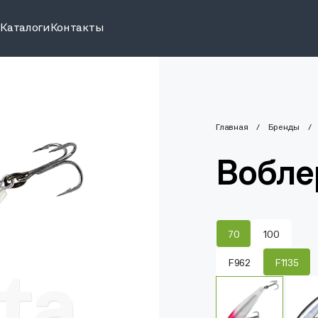
и
Каталоги
Контакты
Главная
Бренды
Вобле
70
100
F962
F1135