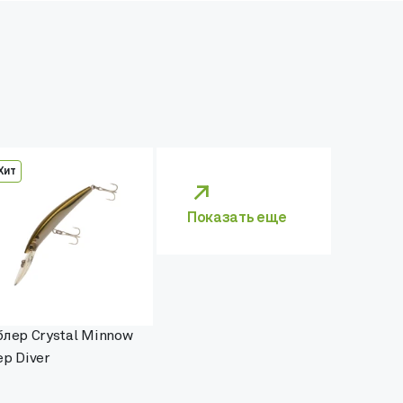
Хит
Показать еще
блер Crystal Minnow
p Diver