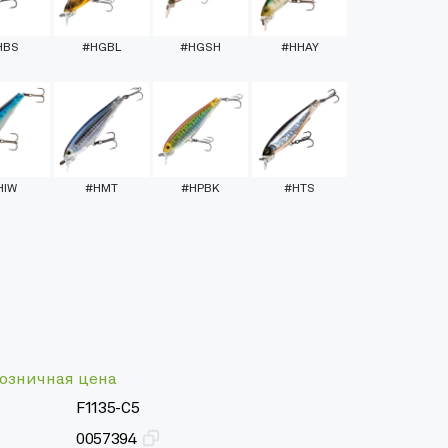
HBS
#HGBL
#HGSH
#HHAY
HIW
#HMT
#HPBK
#HTS
озничная цена
F1135-C5
0057394