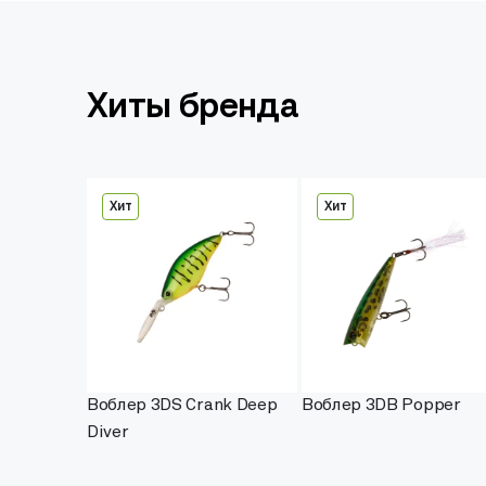
Хиты бренда
Хит
Хит
Воблер 3DS Crank Deep
Воблер 3DB Popper
Diver