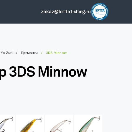
zakaz@lottafishing.ru
Yo-Zuri
Приманки
3DS Minnow
р 3DS Minnow