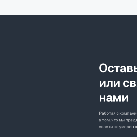
Остав
или св
нами
Работая с компание
в том, что мы пре
снасти по умерен