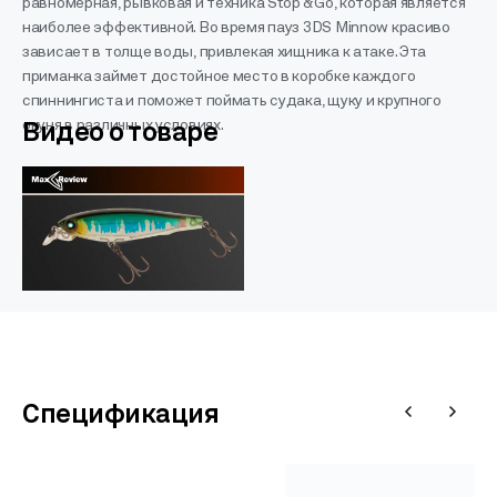
равномерная, рывковая и техника Stop & Go, которая является
наиболее эффективной. Во время пауз 3DS Minnow красиво
зависает в толще воды, привлекая хищника к атаке. Эта
приманка займет достойное место в коробке каждого
спиннингиста и поможет поймать судака, щуку и крупного
окуня в различных условиях.
Видео о товаре
Спецификация