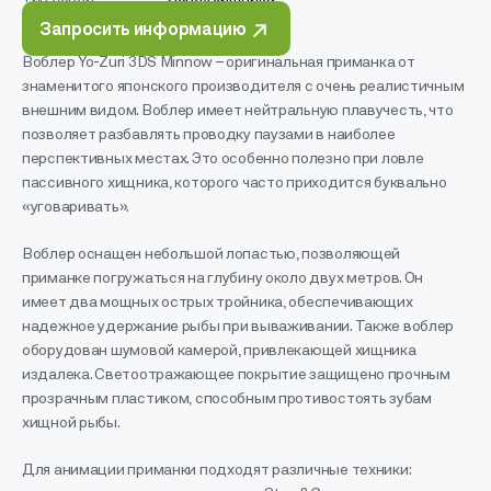
Запросить информацию
Воблер Yo-Zuri 3DS Minnow – оригинальная приманка от
знаменитого японского производителя с очень реалистичным
внешним видом. Воблер имеет нейтральную плавучесть, что
позволяет разбавлять проводку паузами в наиболее
перспективных местах. Это особенно полезно при ловле
пассивного хищника, которого часто приходится буквально
«уговаривать».
Воблер оснащен небольшой лопастью, позволяющей
приманке погружаться на глубину около двух метров. Он
имеет два мощных острых тройника, обеспечивающих
надежное удержание рыбы при вываживании. Также воблер
оборудован шумовой камерой, привлекающей хищника
издалека. Светоотражающее покрытие защищено прочным
прозрачным пластиком, способным противостоять зубам
хищной рыбы.
Для анимации приманки подходят различные техники: