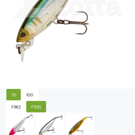
70
100
F962
F1135