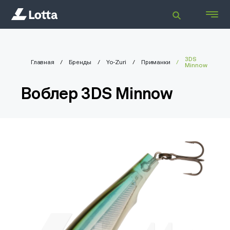
3DS
Главная
Бренды
Yo-Zuri
Приманки
Minnow
Воблер 3DS Minnow