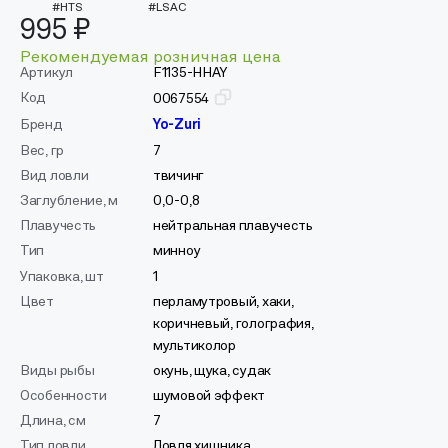
#HTS
#LSAC
995 ₽
Рекомендуемая розничная цена
Артикул
F1135-HHAY
Код
0067554
Бренд
Yo-Zuri
Вес, гр
7
Вид ловли
твичинг
Заглубление, м
0,0-0,8
Плавучесть
нейтральная плавучесть
Тип
минноу
Упаковка, шт
1
Цвет
перламутровый, хаки,
коричневый, голография,
мультиколор
Виды рыбы
окунь, щука, судак
Особенности
шумовой эффект
Длина, см
7
Тип ловли
Ловля хищника