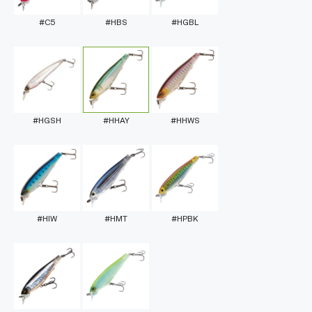
#C5
#HBS
#HGBL
#HGSH
#HHAY
#HHWS
#HIW
#HMT
#HPBK