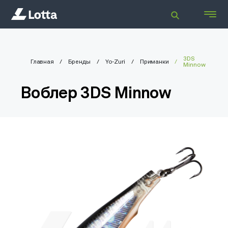
3DS
Главная
Бренды
Yo-Zuri
Приманки
Minnow
Воблер 3DS Minnow