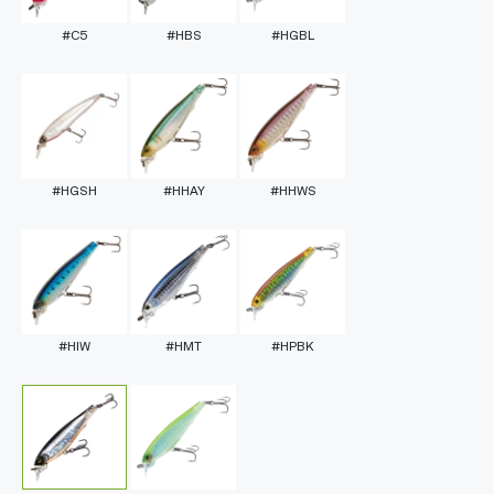
#C5
#HBS
#HGBL
#HGSH
#HHAY
#HHWS
#HIW
#HMT
#HPBK