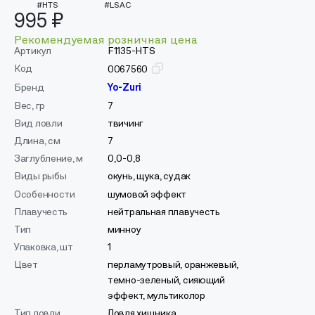
#HTS
#LSAC
995 ₽
Рекомендуемая розничная цена
Артикул
F1135-HTS
Код
0067560
Бренд
Yo-Zuri
Вес, гр
7
Вид ловли
твичинг
Длина, см
7
Заглубление, м
0,0-0,8
Виды рыбы
окунь, щука, судак
Особенности
шумовой эффект
Плавучесть
нейтральная плавучесть
Тип
минноу
Упаковка, шт
1
Цвет
перламутровый, оранжевый,
темно-зеленый, сияющий
эффект, мультиколор
Тип ловли
Ловля хищника