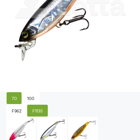
70
100
F962
F1135