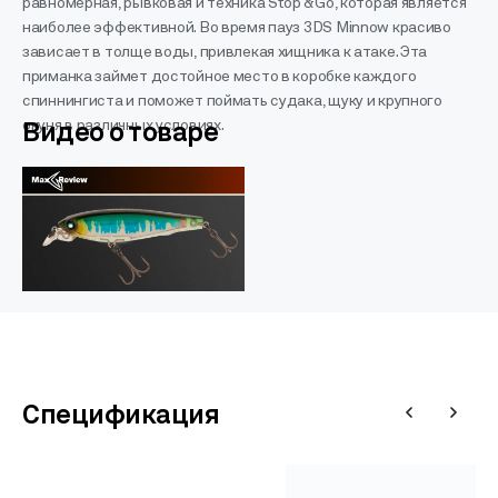
равномерная, рывковая и техника Stop & Go, которая является
наиболее эффективной. Во время пауз 3DS Minnow красиво
зависает в толще воды, привлекая хищника к атаке. Эта
приманка займет достойное место в коробке каждого
спиннингиста и поможет поймать судака, щуку и крупного
окуня в различных условиях.
Видео о товаре
Спецификация