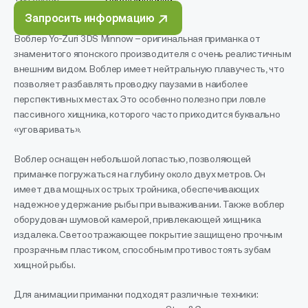
Запросить информацию
Воблер Yo-Zuri 3DS Minnow – оригинальная приманка от
знаменитого японского производителя с очень реалистичным
внешним видом. Воблер имеет нейтральную плавучесть, что
позволяет разбавлять проводку паузами в наиболее
перспективных местах. Это особенно полезно при ловле
пассивного хищника, которого часто приходится буквально
«уговаривать».
Воблер оснащен небольшой лопастью, позволяющей
приманке погружаться на глубину около двух метров. Он
имеет два мощных острых тройника, обеспечивающих
надежное удержание рыбы при вываживании. Также воблер
оборудован шумовой камерой, привлекающей хищника
издалека. Светоотражающее покрытие защищено прочным
прозрачным пластиком, способным противостоять зубам
хищной рыбы.
Для анимации приманки подходят различные техники: