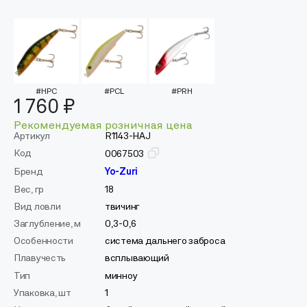
#HPC
#PCL
#PRH
1 760 ₽
Рекомендуемая розничная цена
Артикул
R1143-HAJ
Код
0067503
Бренд
Yo-Zuri
Вес, гр
18
Вид ловли
твичинг
Заглубление, м
0,3-0,6
Особенности
система дальнего заброса
Плавучесть
всплывающий
Тип
минноу
Упаковка, шт
1