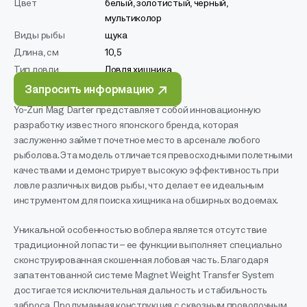
Цвет
белый, золотистый, черный,
мультиколор
Виды рыбы
щука
Длина, см
10,5
Тип ловли
Ловля хищника
Запросить информацию
Yo-Zuri Mag Darter представляет собой инновационную
разработку известного японского бренда, которая
заслуженно займет почетное место в арсенале любого
рыболова. Эта модель отличается превосходными полетными
качествами и демонстрирует высокую эффективность при
ловле различных видов рыбы, что делает ее идеальным
инструментом для поиска хищника на обширных водоемах.
Уникальной особенностью воблера является отсутствие
традиционной лопасти – ее функции выполняет специально
сконструированная скошенная лобовая часть. Благодаря
запатентованной системе Magnet Weight Transfer System
достигается исключительная дальность и стабильность
заброса. Продуманная конструкция с сквозным проволочным