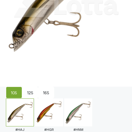
105
125
165
#HAJ
#HGR
#HNM