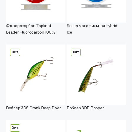
Флюорокарбон Topknot
Леска монофильная Hybrid
Leader Fluorocarbon 100%
Ice
Хит
Хит
Воблер 3DS Crank Deep Diver
Воблер 3DB Popper
Хит