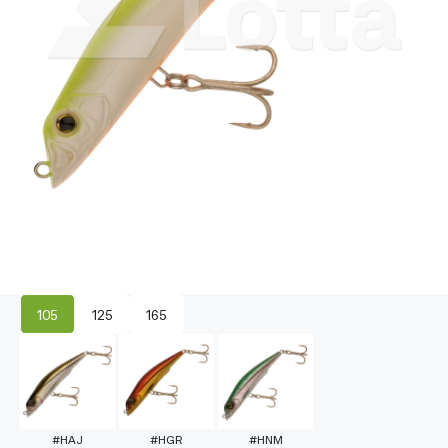
105
125
165
#HAJ
#HGR
#HNM