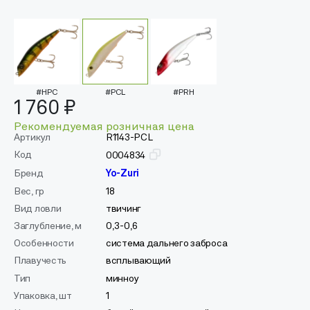
#HPC
#PCL
#PRH
1 760 ₽
Рекомендуемая розничная цена
Артикул
R1143-PCL
Код
0004834
Бренд
Yo-Zuri
Вес, гр
18
Вид ловли
твичинг
Заглубление, м
0,3-0,6
Особенности
система дальнего заброса
Плавучесть
всплывающий
Тип
минноу
Упаковка, шт
1