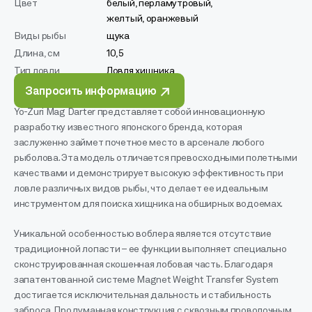
Цвет
белый, перламутровый,
желтый, оранжевый
Виды рыбы
щука
Длина, см
10,5
Тип ловли
Ловля хищника
Запросить информацию
Yo-Zuri Mag Darter представляет собой инновационную
разработку известного японского бренда, которая
заслуженно займет почетное место в арсенале любого
рыболова. Эта модель отличается превосходными полетными
качествами и демонстрирует высокую эффективность при
ловле различных видов рыбы, что делает ее идеальным
инструментом для поиска хищника на обширных водоемах.
Уникальной особенностью воблера является отсутствие
традиционной лопасти – ее функции выполняет специально
сконструированная скошенная лобовая часть. Благодаря
запатентованной системе Magnet Weight Transfer System
достигается исключительная дальность и стабильность
заброса. Продуманная конструкция с сквозным проволочным