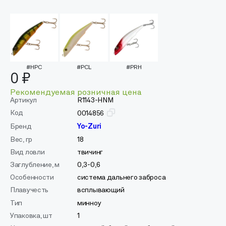
#HPC
#PCL
#PRH
0 ₽
Рекомендуемая розничная цена
Артикул
R1143-HNM
Код
0014856
Бренд
Yo-Zuri
Вес, гр
18
Вид ловли
твичинг
Заглубление, м
0,3-0,6
Особенности
система дальнего заброса
Плавучесть
всплывающий
Тип
минноу
Упаковка, шт
1