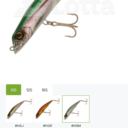
105
125
165
#HAJ
#HGR
#HNM