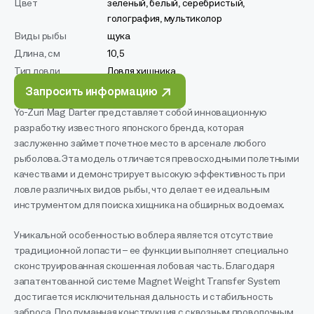
Цвет
зеленый, белый, серебристый,
голография, мультиколор
Виды рыбы
щука
Длина, см
10,5
Тип ловли
Ловля хищника
Запросить информацию
Yo-Zuri Mag Darter представляет собой инновационную
разработку известного японского бренда, которая
заслуженно займет почетное место в арсенале любого
рыболова. Эта модель отличается превосходными полетными
качествами и демонстрирует высокую эффективность при
ловле различных видов рыбы, что делает ее идеальным
инструментом для поиска хищника на обширных водоемах.
Уникальной особенностью воблера является отсутствие
традиционной лопасти – ее функции выполняет специально
сконструированная скошенная лобовая часть. Благодаря
запатентованной системе Magnet Weight Transfer System
достигается исключительная дальность и стабильность
заброса. Продуманная конструкция с сквозным проволочным